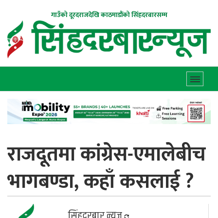
गाउँको दूरदराजदेखि काठमाडौंको सिंहदरबारसम्म
राजदूतमा कांग्रेस-एमालेबीच
भागबण्डा, कहाँ कसलाई ?
सिंहदरबार न्यूज