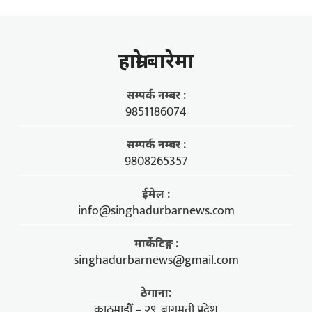
हाम्राे बारेमा
सम्पर्क नम्बर :
9851186074
सम्पर्क नम्बर :
9808265357
ईमेल :
info@singhadurbarnews.com
मार्केटिङ्ग :
singhadurbarnews@gmail.com
ठेगाना:
काठमाडौँ – २९, बागमती प्रदेश