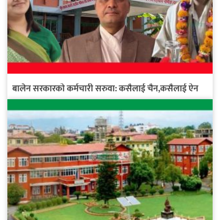
बालेन सरकारको कर्मचारी सरुवा: कसैलाई चैन,कसैलाई ऐन