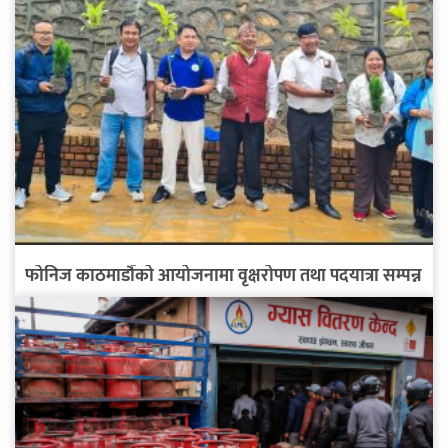
फोनिज काठमाडौँको आयोजनामा वृक्षरोपण तथा पदयात्रा सम्पन्न