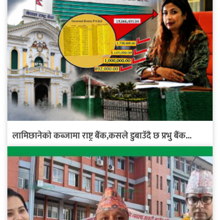
लामिछानेको कब्जामा राष्ट्र बैंक,कसले डुबाउँदै छ प्रभु बैंक...