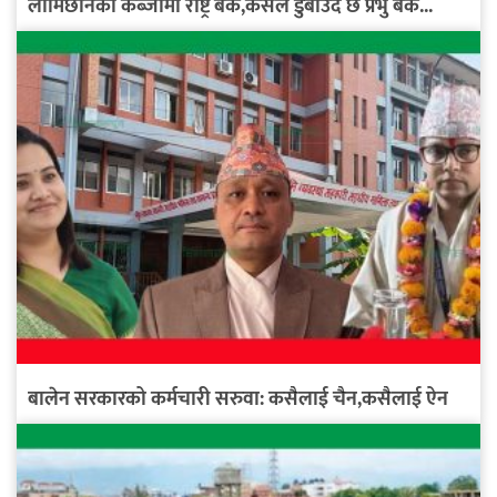
लामिछानेको कब्जामा राष्ट्र बैंक,कसले डुबाउँदै छ प्रभु बैंक...
बालेन सरकारको कर्मचारी सरुवा: कसैलाई चैन,कसैलाई ऐन