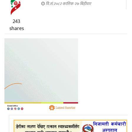
वि.सं.२०८२ कात्तिक २७ बिहीवार
243
shares