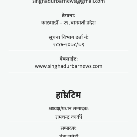
singhadurbarnews@gmail.com
ठेगाना:
काठमाडौँ – २९, बागमती प्रदेश
सूचना विभाग दर्ता नं:
२८१६-२०७८/७९
वेबसाईट:
www.singhadurbarnews.com
हाम्राे टिम
अध्यक्ष/प्रधान सम्पादक:
रामचन्द्र कार्की
सम्पादक: