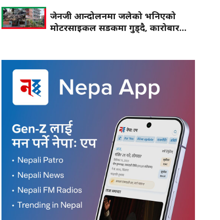
जेनजी आन्दोलनमा जलेको भनिएको
मोटरसाइकल सडकमा गुड्दै, कारोबार...