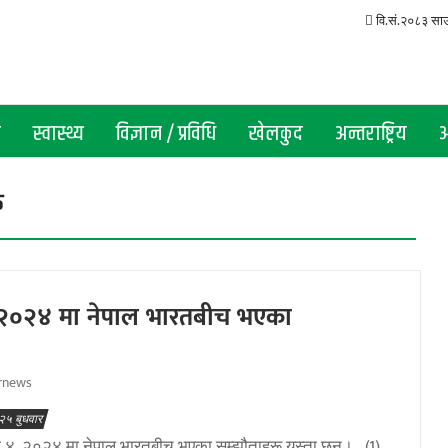
वि.सं.२०८३ साउन
ा
स्वास्थ्य
विज्ञान / प्रविधि
खेलकुद
अन्तराष्ट्रिय
अ
ू
२०२४ मा नेपाल भारतबीच भएका
rnews
२५ बुधवार
४, २०२४ मा नेपाल भारतबीच भएका सम्झौताहरू यस्ता छन्। (1)