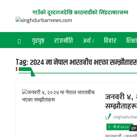
गाउँको दूरदराजदेखि काठमाडौंको सिंहदरबारसम्म
गृहपृष्ठ
राजनीति
अर्थ
विचार
शिक्ष
Tag:
२०२४ मा नेपाल भारतबीच भएका सम्झौताहर
जनवरी ४, 
सम्झौताहरू
singhadurba
वि.सं.२०८०
पुस 
काठमाडौं।जनवरी 