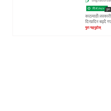
singhadurba
वि.सं.२०८०
पुस 
काठमाडौं।सरकारी स
दिनप्रदिन बढ्दै ग
पुरा पढ्नुहाेस्