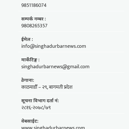
9851186074
सम्पर्क नम्बर :
9808265357
ईमेल :
info@singhadurbarnews.com
मार्केटिङ्ग :
singhadurbarnews@gmail.com
ठेगाना:
काठमाडौँ – २९, बागमती प्रदेश
सूचना विभाग दर्ता नं:
२८१६-२०७८/७९
वेबसाईट:
www.singhadurbarnews.com