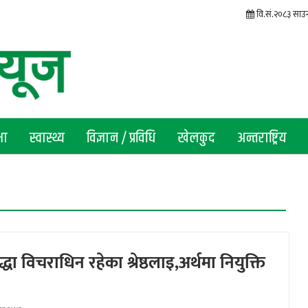
वि.सं.२०८३ साउन 
षा
स्वास्थ्य
विज्ञान / प्रविधि
खेलकुद
अन्तराष्ट्रिय
मुद्धा विचराधिन रहेका श्रेष्ठलाइ,अर्थमा नियुक्ति