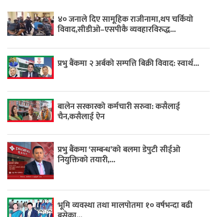
४० जनाले दिए सामूहिक राजीनामा,थप चर्कियो
विवाद,सीडीओ–एसपीकै व्यवहारविरुद्ध...
प्रभु बैंकमा २ अर्बको सम्पत्ति बिक्री विवाद: स्वार्थ...
बालेन सरकारको कर्मचारी सरुवा: कसैलाई
चैन,कसैलाई ऐन
प्रभु बैंकमा ‘सम्बन्ध’को बलमा डेपुटी सीईओ
नियुक्तिको तयारी,...
भूमि व्यवस्था तथा मालपोतमा १० वर्षभन्दा बढी
बसेका...