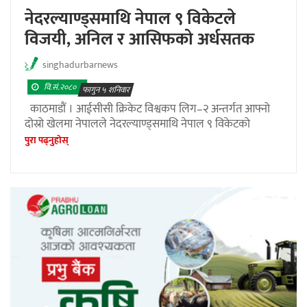
नेदरल्याण्ड्समाथि नेपाल ९ विकेटले
विजयी, अनिल र आसिफको अर्धसतक
singhadurbarnews
वि.सं.२०८०
फागुन ५ शनिवार
काठमाडौं । आईसीसी क्रिकेट विश्वकप लिग–२ अन्तर्गत आफ्नो
दोस्रो खेलमा नेपालले नेदरल्याण्ड्समाथि नेपाल ९ विकेटको
पुरा पढ्नुहाेस्