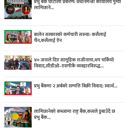
प्रभु बैंक घोटाला प्रकरण: प्रधानमन्त्री कार्यालय पुग्यो
लामिछाने...
बालेन सरकारको कर्मचारी सरुवा: कसैलाई
चैन,कसैलाई ऐन
४० जनाले दिए सामूहिक राजीनामा,थप चर्कियो
विवाद,सीडीओ–एसपीकै व्यवहारविरुद्ध...
प्रभु बैंकमा २ अर्बको सम्पत्ति बिक्री विवाद: स्वार्थ...
लामिछानेको कब्जामा राष्ट्र बैंक,कसले डुबाउँदै छ
प्रभु बैंक...