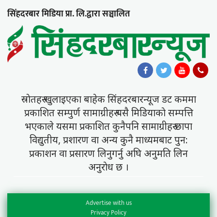
सिंहदरबार मिडिया प्रा. लि.द्वारा सञ्चालित
स्राेतहरु खुलाइएका बाहेक सिंहदरबारन्यूज डट कममा
प्रकाशित सम्पुर्ण सामाग्रीहरु यसै मिडियाकाे सम्पत्ति
भएकाले यसमा प्रकाशित कुनैपनि सामाग्रीहरु छापा
विद्युतीय, प्रशारण वा अन्य कुनै माध्यमबाट पुन:
प्रकाशन वा प्रसारण लिनुगर्नु अघि अनुमति लिन
अनुराेध छ ।
Advertise with us
Privacy Policy