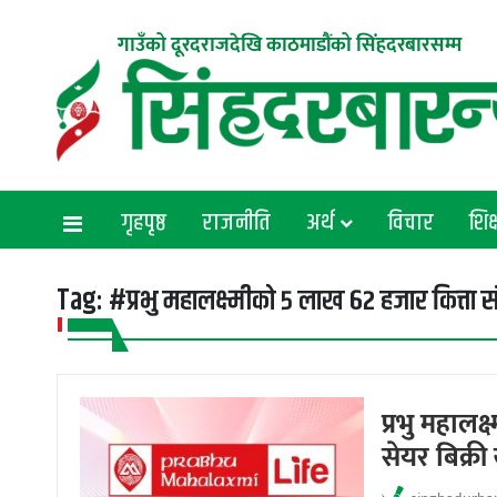
गाउँको दूरदराजदेखि काठमाडौंको सिंहदरबारसम्म
गृहपृष्ठ
राजनीति
अर्थ
विचार
शिक्
Tag:
#प्रभु महालक्ष्मीको ५ लाख ६२ हजार कित्ता स
प्रभु महालक
सेयर बिक्री