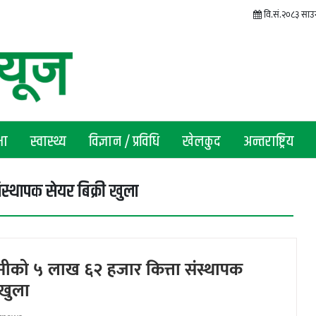
वि.सं.२०८३ साउ
षा
स्वास्थ्य
विज्ञान / प्रविधि
खेलकुद
अन्तराष्ट्रिय
ंस्थापक सेयर बिक्री खुला
्ष्मीको ५ लाख ६२ हजार कित्ता संस्थापक
 खुला