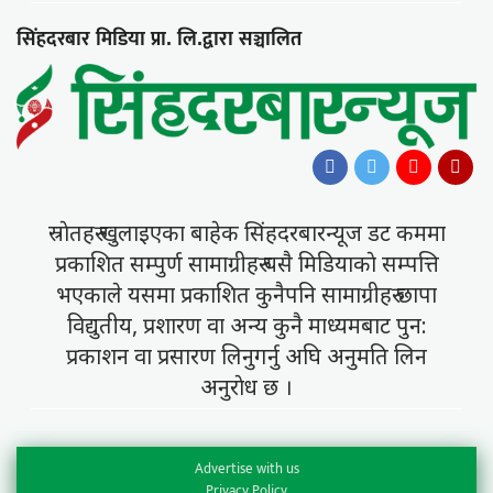
सिंहदरबार मिडिया प्रा. लि.द्वारा सञ्चालित
स्राेतहरु खुलाइएका बाहेक सिंहदरबारन्यूज डट कममा
प्रकाशित सम्पुर्ण सामाग्रीहरु यसै मिडियाकाे सम्पत्ति
भएकाले यसमा प्रकाशित कुनैपनि सामाग्रीहरु छापा
विद्युतीय, प्रशारण वा अन्य कुनै माध्यमबाट पुन:
प्रकाशन वा प्रसारण लिनुगर्नु अघि अनुमति लिन
अनुराेध छ ।
Advertise with us
Privacy Policy