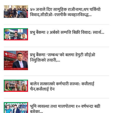
४० जनाले दिए सामूहिक राजीनामा,थप चर्कियो
विवाद,सीडीओ–एसपीकै व्यवहारविरुद्ध...
प्रभु बैंकमा २ अर्बको सम्पत्ति बिक्री विवाद: स्वार्थ...
प्रभु बैंकमा ‘सम्बन्ध’को बलमा डेपुटी सीईओ
नियुक्तिको तयारी,...
बालेन सरकारको कर्मचारी सरुवा: कसैलाई
चैन,कसैलाई ऐन
भूमि व्यवस्था तथा मालपोतमा १० वर्षभन्दा बढी
बसेका...