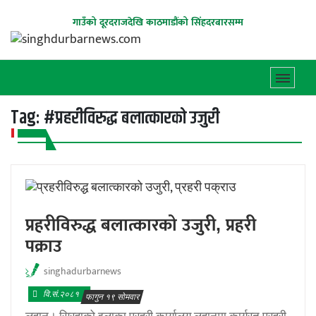
गाउँको दूरदराजदेखि काठमाडौंको सिंहदरबारसम्म
Tag:
#प्रहरीविरुद्ध बलात्कारको उजुरी
प्रहरीविरुद्ध बलात्कारको उजुरी, प्रहरी
पक्राउ
singhadurbarnews
वि.सं.२०८१
फागुन १९ सोमवार