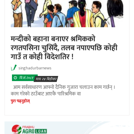
मन्दीको बहाना बनाएर श्रमिकको
रगतपसिना चुसिँदै, तलब नपाएपछि कोही
गाउँ त कोही विदेशतिर !
singhadurbarnews
वि.सं.२०८१
माघ २४ बिहीवार
आम सर्वसाधारण आफ्नो दैनिक गुजारा चलाउन काम गर्छन् ।
काम गरेको ठाउँबाट आएकै पारिश्रमिक वा
पुरा पढ्नुहाेस्