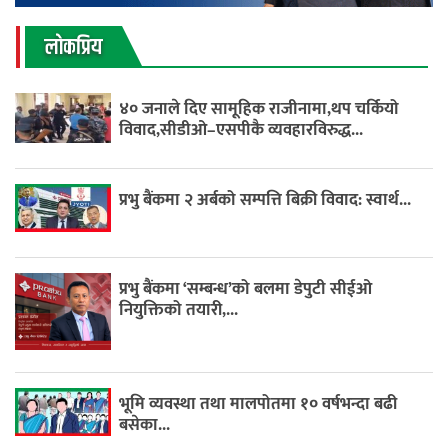
लाेकप्रिय
४० जनाले दिए सामूहिक राजीनामा,थप चर्कियो
विवाद,सीडीओ–एसपीकै व्यवहारविरुद्ध...
प्रभु बैंकमा २ अर्बको सम्पत्ति बिक्री विवाद: स्वार्थ...
प्रभु बैंकमा ‘सम्बन्ध’को बलमा डेपुटी सीईओ
नियुक्तिको तयारी,...
भूमि व्यवस्था तथा मालपोतमा १० वर्षभन्दा बढी
बसेका...