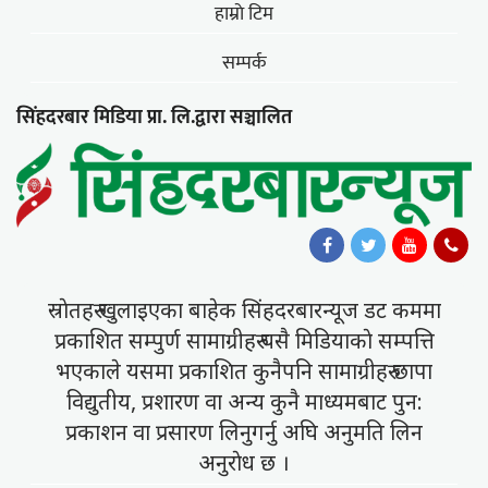
हाम्राे टिम
सम्पर्क
सिंहदरबार मिडिया प्रा. लि.द्वारा सञ्चालित
स्राेतहरु खुलाइएका बाहेक सिंहदरबारन्यूज डट कममा
प्रकाशित सम्पुर्ण सामाग्रीहरु यसै मिडियाकाे सम्पत्ति
भएकाले यसमा प्रकाशित कुनैपनि सामाग्रीहरु छापा
विद्युतीय, प्रशारण वा अन्य कुनै माध्यमबाट पुन:
प्रकाशन वा प्रसारण लिनुगर्नु अघि अनुमति लिन
अनुराेध छ ।