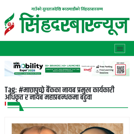
गाउँको दूरदराजदेखि काठमाडौंको सिंहदरबारसम्म
Tag:
#माछापुच्छ्रे बैंकका नायब प्रमुख कार्यकारी
अधिकृत र नायब महाप्रबन्धकमा बढुवा