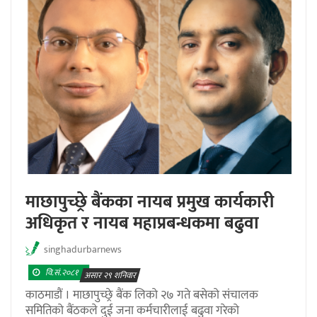
माछापुच्छ्रे बैंकका नायब प्रमुख कार्यकारी
अधिकृत र नायब महाप्रबन्धकमा बढुवा
singhadurbarnews
वि.सं.२०८१
असार २९ शनिवार
काठमाडौं । माछापुच्छ्रे बैंक लिको २७ गते बसेको संचालक
समितिको बैंठकले दुई जना कर्मचारीलाई बढुवा गरेको