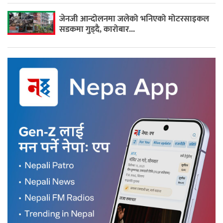
जेनजी आन्दोलनमा जलेको भनिएको मोटरसाइकल
सडकमा गुड्दै, कारोबार...