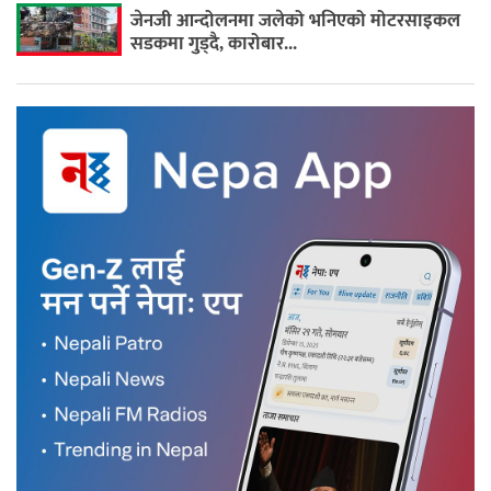
जेनजी आन्दोलनमा जलेको भनिएको मोटरसाइकल
सडकमा गुड्दै, कारोबार...