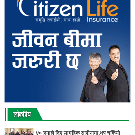
लाेकप्रिय
४० जनाले दिए सामूहिक राजीनामा,थप चर्कियो