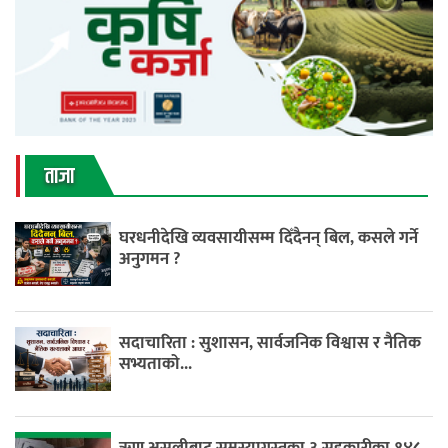
ताजा
घरधनीदेखि व्यवसायीसम्म दिँदैनन् बिल, कसले गर्ने
अनुगमन ?
सदाचारिता : सुशासन, सार्वजनिक विश्वास र नैतिक
सभ्यताको...