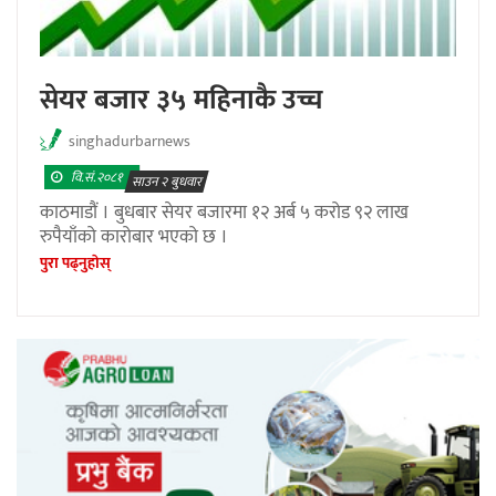
सेयर बजार ३५ महिनाकै उच्च
singhadurbarnews
वि.सं.२०८१
साउन २ बुधवार
काठमाडौं । बुधबार सेयर बजारमा १२ अर्ब ५ करोड ९२ लाख
रुपैयाँको कारोबार भएको छ ।
पुरा पढ्नुहाेस्