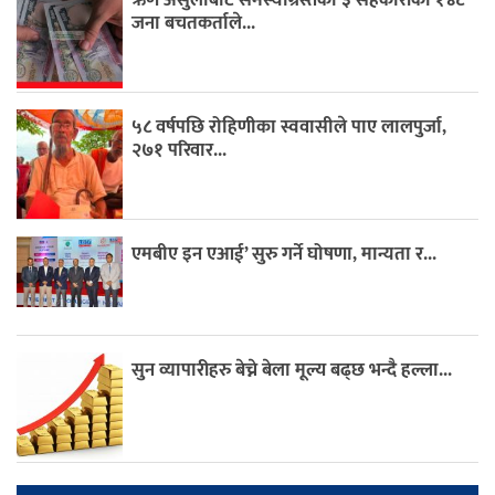
ऋण असुलीबाट समस्याग्रस्तका ३ सहकारीका १४८
जना बचतकर्ताले...
५८ वर्षपछि रोहिणीका स्ववासीले पाए लालपुर्जा,
२७१ परिवार...
एमबीए इन एआई’ सुरु गर्ने घोषणा, मान्यता र...
सुन व्यापारीहरु बेच्ने बेला मूल्य बढ्छ भन्दै हल्ला...