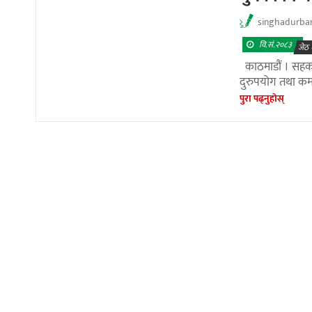
singhadurba
वि.सं.२०८३
जेठ 
काठमाडौं । सहकार
दुरुपयोग तथा क
पुरा पढ्नुहाेस्