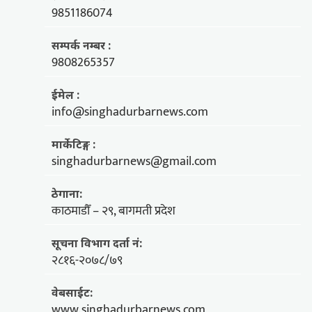
9851186074
सम्पर्क नम्बर :
9808265357
ईमेल :
info@singhadurbarnews.com
मार्केटिङ्ग :
singhadurbarnews@gmail.com
ठेगाना:
काठमाडौँ – २९, बागमती प्रदेश
सूचना विभाग दर्ता नं:
२८१६-२०७८/७९
वेबसाईट:
www.singhadurbarnews.com