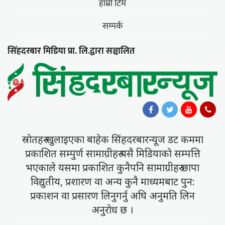
हाम्राे टिम
सम्पर्क
सिंहदरबार मिडिया प्रा. लि.द्वारा सञ्चालित
स्राेतहरु खुलाइएका बाहेक सिंहदरबारन्यूज डट कममा
प्रकाशित सम्पुर्ण सामाग्रीहरु यसै मिडियाकाे सम्पत्ति
भएकाले यसमा प्रकाशित कुनैपनि सामाग्रीहरु छापा
विद्युतीय, प्रशारण वा अन्य कुनै माध्यमबाट पुन:
प्रकाशन वा प्रसारण लिनुगर्नु अघि अनुमति लिन
अनुराेध छ ।