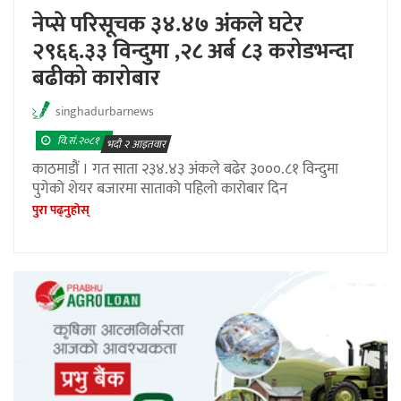
नेप्से परिसूचक ३४.४७ अंकले घटेर
२९६६.३३ विन्दुमा ,२८ अर्ब ८३ करोडभन्दा
बढीको कारोबार
singhadurbarnews
वि.सं.२०८१
भदौ २ आइतवार
काठमाडौं । गत साता २३४.४३ अंकले बढेर ३०००.८१ विन्दुमा
पुगेको शेयर बजारमा साताको पहिलो कारोबार दिन
पुरा पढ्नुहाेस्