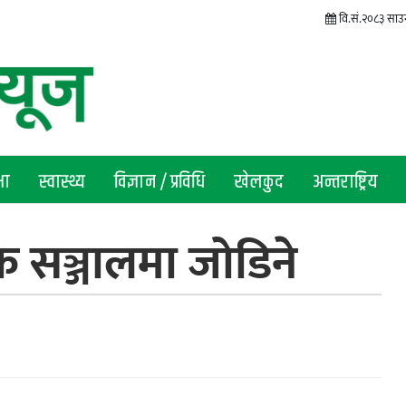
वि.सं.२०८३ साउन
षा
स्वास्थ्य
विज्ञान / प्रविधि
खेलकुद
अन्तराष्ट्रिय
 सञ्जालमा जोडिने