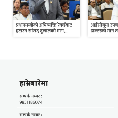
प्रधानमन्त्रीको अभिव्यक्ति रेकर्डबाट
आईसीयूमा उपचार
हटाउन सांसद दुलालको माग,
डाक्टरको माग तत्
तातोपानी...
हाम्राे बारेमा
सम्पर्क नम्बर :
9851186074
सम्पर्क नम्बर :