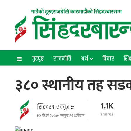
गाउँको दूरदराजदेखि काठमाडौंको सिंहदरबारसम्म
गृहपृष्ठ
राजनीति
अर्थ
विचार
शिक्
३८० स्थानीय तह सडक
1.1K
सिंहदरबार न्यूज
shares
वि.सं.२०७७ फागुन २९ शनिवार