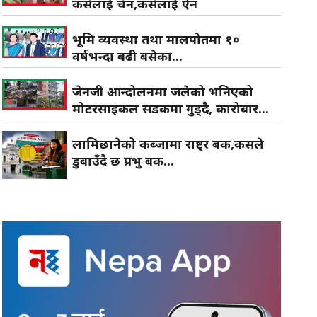
कसैलाई चैन,कसैलाई ऐन
भूमि व्यवस्था तथा मालपोतमा १०
वर्षभन्दा बढी बसेका...
जेनजी आन्दोलनमा जलेको भनिएको
मोटरसाइकल सडकमा गुड्दै, कारोबार...
लामिछानेको कब्जामा राष्ट्र बैंक,कसले
डुबाउँदै छ प्रभु बैंक...