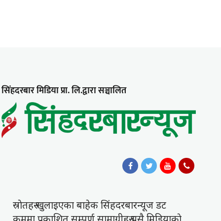
सिंहदरबार मिडिया प्रा. लि.द्वारा सञ्चालित
स्राेतहरु खुलाइएका बाहेक सिंहदरबारन्यूज डट
कममा प्रकाशित सम्पुर्ण सामाग्रीहरु यसै मिडियाकाे