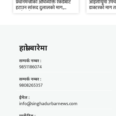
प्रधानमन्त्रीको अभिव्यक्ति रेकर्डबाट
आईसीयूमा उपचार
हटाउन सांसद दुलालको माग,
डाक्टरको माग तत्
तातोपानी...
हाम्राे बारेमा
सम्पर्क नम्बर :
9851186074
सम्पर्क नम्बर :
9808265357
ईमेल :
info@singhadurbarnews.com
मार्केटिङ्ग :