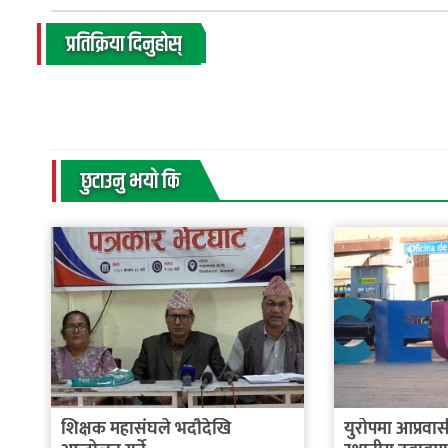
प्रतिक्रिया दिनुहोस्
छुटाउनु भयाे कि
शिक्षक महासंघले भदौदेखि
युरोपमा आप्रवास