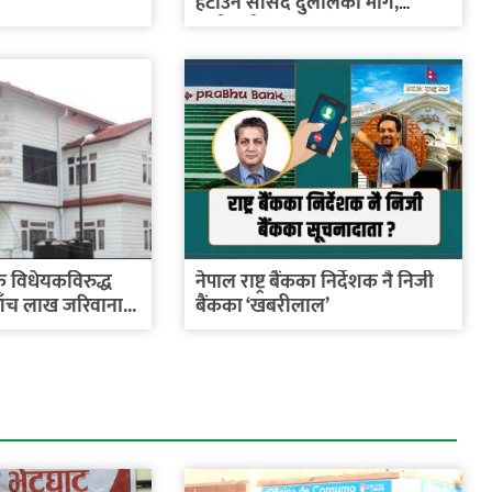
ा
हटाउन सांसद दुलालको माग,
तातोपानी...
 विधेयकविरुद्ध
नेपाल राष्ट्र बैंकका निर्देशक नै निजी
पाँच लाख जरिवाना...
बैंकका ‘खबरीलाल’