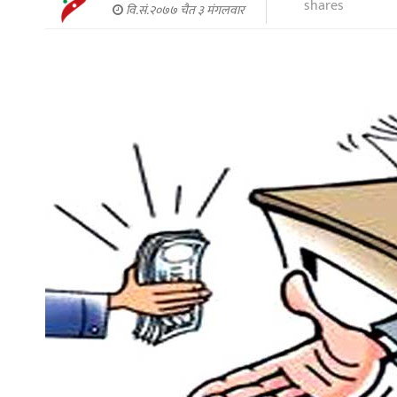
shares
वि.सं.२०७७ चैत ३ मंगलवार