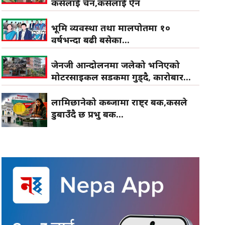
कसैलाई चैन,कसैलाई ऐन
भूमि व्यवस्था तथा मालपोतमा १०
वर्षभन्दा बढी बसेका...
जेनजी आन्दोलनमा जलेको भनिएको
मोटरसाइकल सडकमा गुड्दै, कारोबार...
लामिछानेको कब्जामा राष्ट्र बैंक,कसले
डुबाउँदै छ प्रभु बैंक...