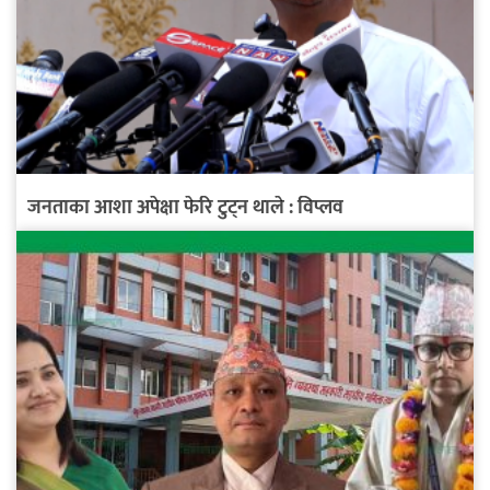
जनताका आशा अपेक्षा फेरि टुट्न थाले : विप्लव