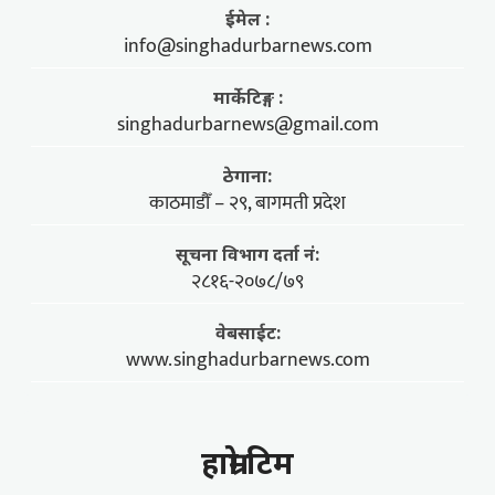
ईमेल :
info@singhadurbarnews.com
मार्केटिङ्ग :
singhadurbarnews@gmail.com
ठेगाना:
काठमाडौँ – २९, बागमती प्रदेश
सूचना विभाग दर्ता नं:
२८१६-२०७८/७९
वेबसाईट:
www.singhadurbarnews.com
हाम्राे टिम