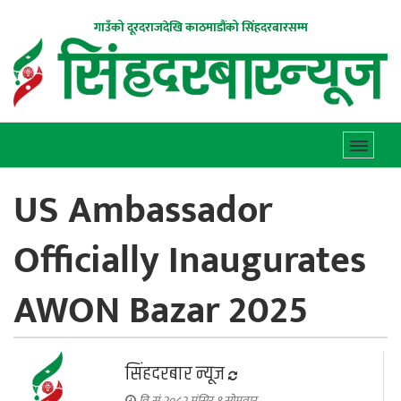
गाउँको दूरदराजदेखि काठमाडौंको सिंहदरबारसम्म
US Ambassador
Officially Inaugurates
AWON Bazar 2025
सिंहदरबार न्यूज
वि.सं.२०८२ मंसिर १ सोमवार