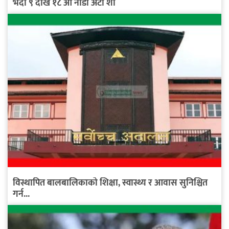
भदौ ९ देखि १८ औँ नाडा अटो शो
विस्थापित बालबालिकाको शिक्षा, स्वास्थ्य र आवास सुनिश्चित
गर्न...