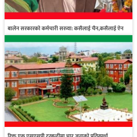
बालेन सरकारको कर्मचारी सरुवा: कसैलाई चैन,कसैलाई ऐन
रिक्त एक एसएसपी दरबन्दीमा चार जनाको प्रतिस्पर्धा,