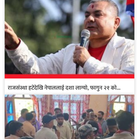
राजसंस्था हटेदेखि नेपाललाई दशा लाग्यो, फागुन २१ को...