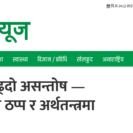
वि.सं.२०८३ साउन
षा
स्वास्थ्य
विज्ञान / प्रविधि
खेलकुद
अन्तराष्ट्रिय
बढ्दो असन्तोष —
प्प र अर्थतन्त्रमा