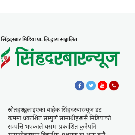
सिंहदरबार मिडिया प्रा. लि.द्वारा सञ्चालित
स्राेतहरु खुलाइएका बाहेक सिंहदरबारन्यूज डट
कममा प्रकाशित सम्पुर्ण सामाग्रीहरु यसै मिडियाकाे
सम्पत्ति भएकाले यसमा प्रकाशित कुनैपनि
सामाग्रीहरु छापा विद्युतीय, प्रशारण वा अन्य कुनै