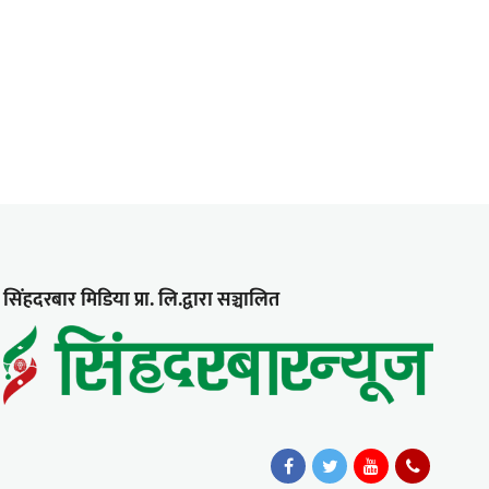
सिंहदरबार मिडिया प्रा. लि.द्वारा सञ्चालित