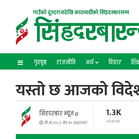
गाउँको दूरदराजदेखि काठमाडौंको सिंहदरबारसम्म
गृहपृष्ठ
राजनीति
अर्थ
विचार
शिक्
यस्तो छ आजको विदेशी
1.3K
सिंहदरबार न्यूज
shares
वि.सं.२०८३ जेठ १० आइतवार