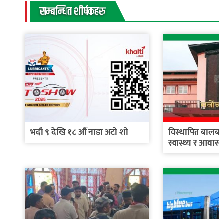
सम्बन्धित शीर्षकहरु
भदौ ९ देखि १८ औँ नाडा अटो शो
विस्थापित बालब
स्वास्थ्य र आवास 