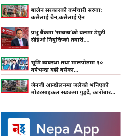
बालेन सरकारको कर्मचारी सरुवा:
कसैलाई चैन,कसैलाई ऐन
प्रभु बैंकमा ‘सम्बन्ध’को बलमा डेपुटी
सीईओ नियुक्तिको तयारी,...
भूमि व्यवस्था तथा मालपोतमा १०
वर्षभन्दा बढी बसेका...
जेनजी आन्दोलनमा जलेको भनिएको
मोटरसाइकल सडकमा गुड्दै, कारोबार...