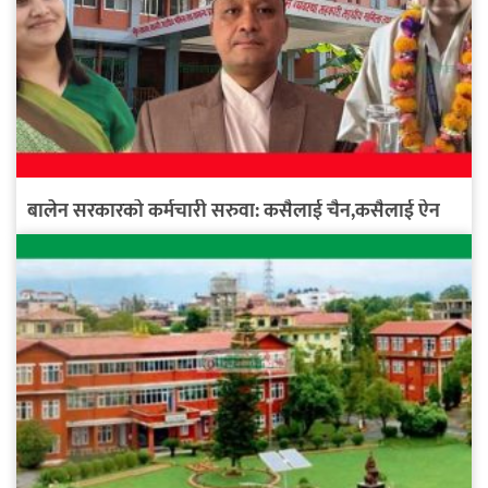
बालेन सरकारको कर्मचारी सरुवा: कसैलाई चैन,कसैलाई ऐन