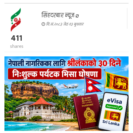
सिंहदरबार न्यूज
वि.सं.२०८३ जेठ १३ बुधवार
411
shares