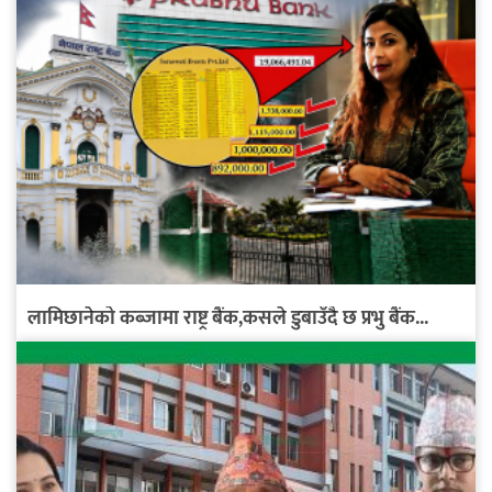
लामिछानेको कब्जामा राष्ट्र बैंक,कसले डुबाउँदै छ प्रभु बैंक...