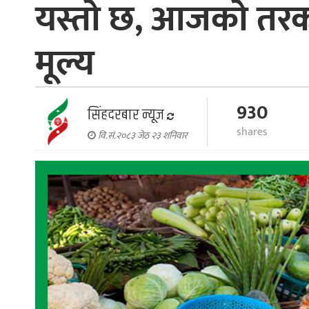
यस्तो छ, आजको तर
मूल्य
930
सिंहदरबार न्यूज
shares
वि.सं.२०८३ जेठ २३ शनिवार