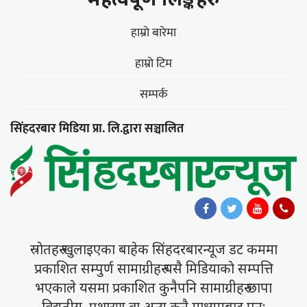
हाम्राे बारेमा
हाम्राे टिम
सम्पर्क
सिंहदरबार मिडिया प्रा. लि.द्वारा सञ्चालित
स्राेतहरु खुलाइएका बाहेक सिंहदरबारन्यूज डट कममा
प्रकाशित सम्पुर्ण सामाग्रीहरु यसै मिडियाकाे सम्पत्ति
भएकाले यसमा प्रकाशित कुनैपनि सामाग्रीहरु छापा
विद्युतीय, प्रशारण वा अन्य कुनै माध्यमबाट पुन: