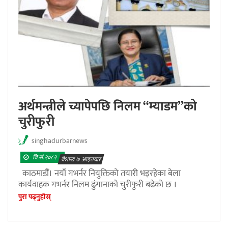
अर्थमन्त्रीले च्यापेपछि निलम “म्याडम”को
चुरीफुरी
singhadurbarnews
वि.सं.२०८२
वैशाख ७ आइतवार
काठमाडौं। नयाँ गभर्नर नियुक्तिको तयारी भइरहेका बेला
कार्यवाहक गभर्नर निलम ढुंगानाको चुरीफुरी बढेको छ ।
पुरा पढ्नुहाेस्