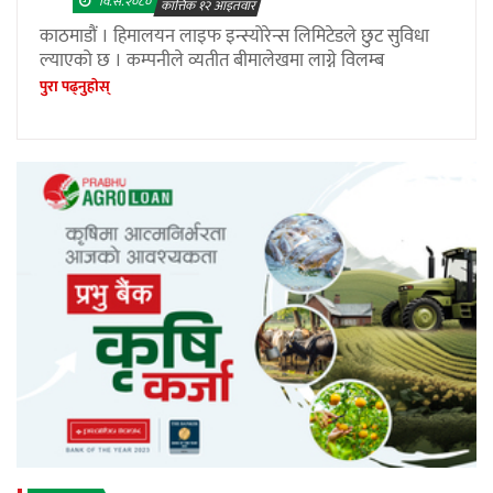
वि.सं.२०८०
कात्तिक १२ आइतवार
काठमाडौं । हिमालयन लाइफ इन्स्योरेन्स लिमिटेडले छुट सुविधा
ल्याएको छ । कम्पनीले व्यतीत बीमालेखमा लाग्ने विलम्ब
पुरा पढ्नुहाेस्