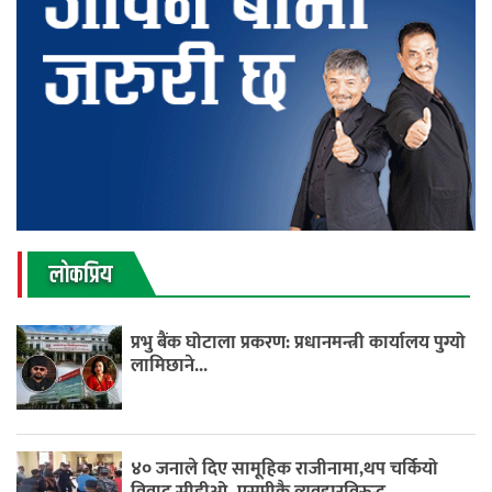
लाेकप्रिय
प्रभु बैंक घोटाला प्रकरण: प्रधानमन्त्री कार्यालय पुग्यो
लामिछाने...
४० जनाले दिए सामूहिक राजीनामा,थप चर्कियो
विवाद,सीडीओ–एसपीकै व्यवहारविरुद्ध...