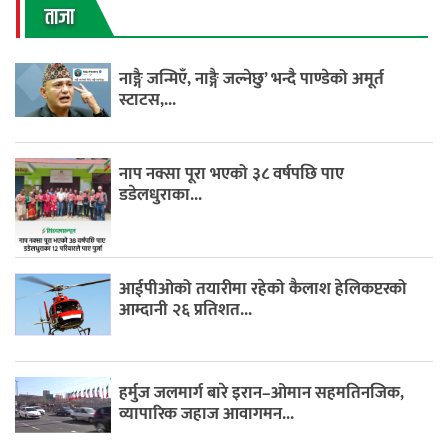
ताजा
नाङ्गै जन्मिएँ, नाङ्गै जल्नेछु’ भन्दै पाण्डेको अमूर्त
स्टाटस,...
नाप नक्सा पूरा भएको ३८ वर्षपछि पाए
डडेलधुराका...
आईपीओको तयारीमा रहेको कैलाश हेलिकप्टरको
आम्दानी २६ प्रतिशत...
हर्मुज जलमार्ग बारे इरान–ओमान सहमतिनजिक,
व्यापारिक जहाज आवागमन...