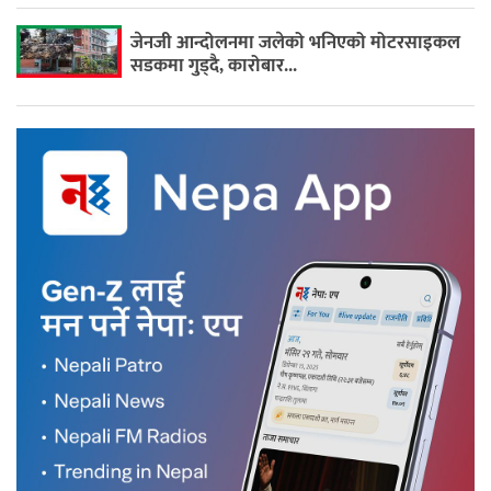
जेनजी आन्दोलनमा जलेको भनिएको मोटरसाइकल
सडकमा गुड्दै, कारोबार...