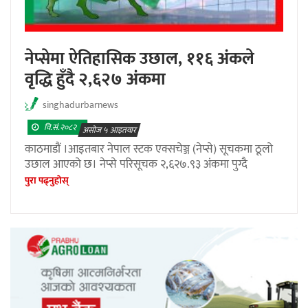
नेप्सेमा ऐतिहासिक उछाल, ११६ अंकले
वृद्धि हुँदै २,६२७ अंकमा
singhadurbarnews
वि.सं.२०८२
असोज ५ आइतवार
काठमाडौं ।आइतबार नेपाल स्टक एक्सचेञ्ज (नेप्से) सूचकमा ठूलो
उछाल आएको छ। नेप्से परिसूचक २,६२७.९३ अंकमा पुग्दै
पुरा पढ्नुहाेस्