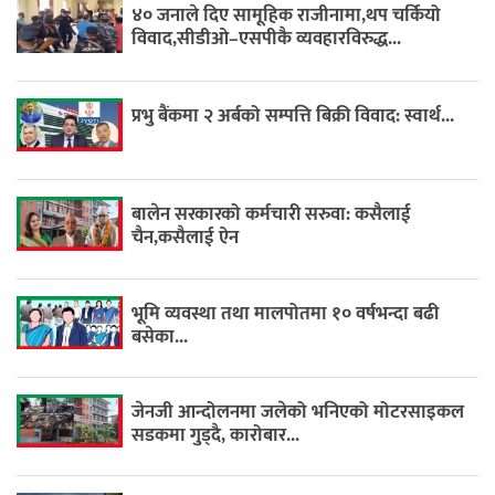
४० जनाले दिए सामूहिक राजीनामा,थप चर्कियो
विवाद,सीडीओ–एसपीकै व्यवहारविरुद्ध...
प्रभु बैंकमा २ अर्बको सम्पत्ति बिक्री विवाद: स्वार्थ...
बालेन सरकारको कर्मचारी सरुवा: कसैलाई
चैन,कसैलाई ऐन
भूमि व्यवस्था तथा मालपोतमा १० वर्षभन्दा बढी
बसेका...
जेनजी आन्दोलनमा जलेको भनिएको मोटरसाइकल
सडकमा गुड्दै, कारोबार...