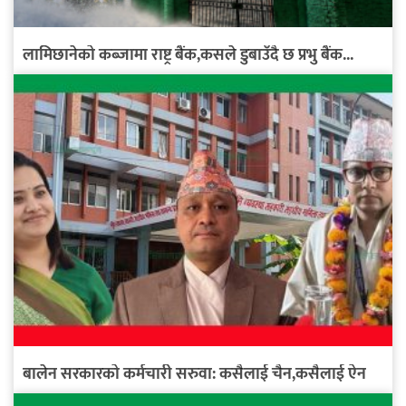
लामिछानेको कब्जामा राष्ट्र बैंक,कसले डुबाउँदै छ प्रभु बैंक...
बालेन सरकारको कर्मचारी सरुवा: कसैलाई चैन,कसैलाई ऐन