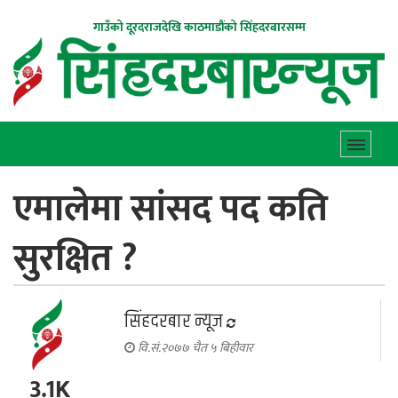
गाउँको दूरदराजदेखि काठमाडौंको सिंहदरबारसम्म
एमालेमा सांसद पद कति
सुरक्षित ?
सिंहदरबार न्यूज
वि.सं.२०७७ चैत ५ बिहीवार
3.1K