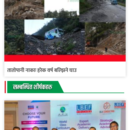
तातोपानी नाकाः हरेक वर्ष बल्झिने घाउ
सम्बन्धित शीर्षकहरु