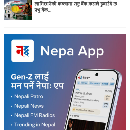
लामिछानेको कब्जामा राष्ट्र बैंक,कसले डुबाउँदै छ
प्रभु बैंक...