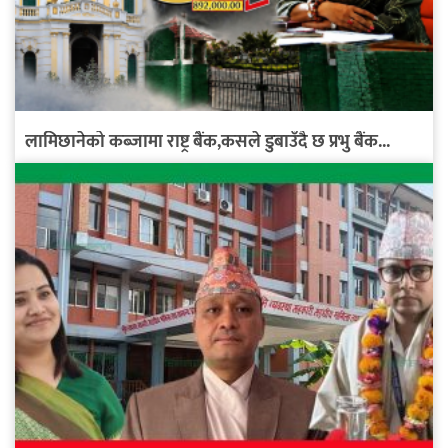
लामिछानेको कब्जामा राष्ट्र बैंक,कसले डुबाउँदै छ प्रभु बैंक...