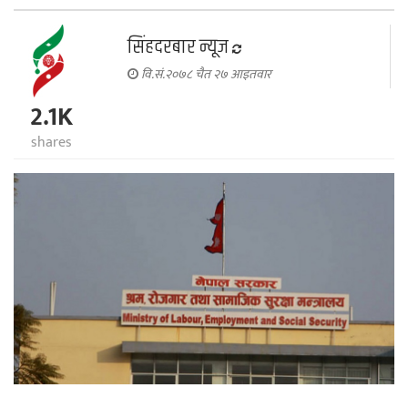
सिंहदरबार न्यूज
वि.सं.२०७८ चैत २७ आइतवार
2.1K
shares