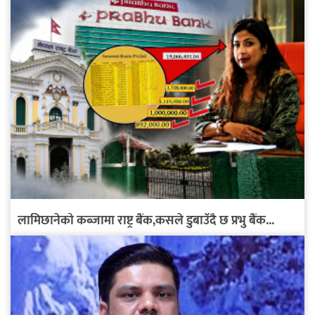
लामिछानेको कब्जामा राष्ट्र बैंक,कसले डुबाउँदै छ प्रभु बैंक...