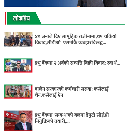
लाेकप्रिय
४० जनाले दिए सामूहिक राजीनामा,थप चर्कियो
विवाद,सीडीओ–एसपीकै व्यवहारविरुद्ध...
प्रभु बैंकमा २ अर्बको सम्पत्ति बिक्री विवाद: स्वार्थ...
बालेन सरकारको कर्मचारी सरुवा: कसैलाई
चैन,कसैलाई ऐन
प्रभु बैंकमा ‘सम्बन्ध’को बलमा डेपुटी सीईओ
नियुक्तिको तयारी,...