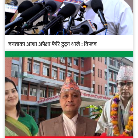
जनताका आशा अपेक्षा फेरि टुट्न थाले : विप्लव