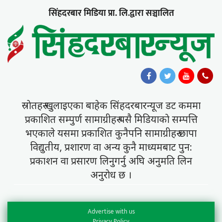
सिंहदरबार मिडिया प्रा. लि.द्वारा सञ्चालित
स्राेतहरु खुलाइएका बाहेक सिंहदरबारन्यूज डट कममा
प्रकाशित सम्पुर्ण सामाग्रीहरु यसै मिडियाकाे सम्पत्ति
भएकाले यसमा प्रकाशित कुनैपनि सामाग्रीहरु छापा
विद्युतीय, प्रशारण वा अन्य कुनै माध्यमबाट पुन:
प्रकाशन वा प्रसारण लिनुगर्नु अघि अनुमति लिन
अनुराेध छ ।
Advertise with us
Privacy Policy