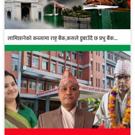
लामिछानेको कब्जामा राष्ट्र बैंक,कसले डुबाउँदै छ प्रभु बैंक...