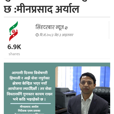
छ :मीनप्रसाद अर्याल
सिंहदरबार न्यूज
वि.सं.२०८३ जेठ ३ आइतवार
6.9K
shares