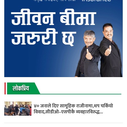
लाेकप्रिय
४० जनाले दिए सामूहिक राजीनामा,थप चर्कियो
विवाद,सीडीओ–एसपीकै व्यवहारविरुद्ध...