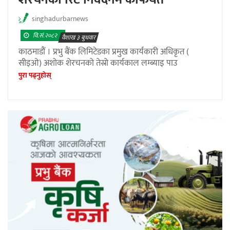
singhadurbarnews
वि.सं.२०८२
वैशाख ३ बुधवार
काठमाडौं । प्रभु बैंक लिमिटेडका प्रमुख कार्यकारी अधिकृत (
सीइओ) अशोक शेरचनको तेस्रो कार्यकाल लम्ब्याइ पाउ
पुरा पढ्नुहाेस्