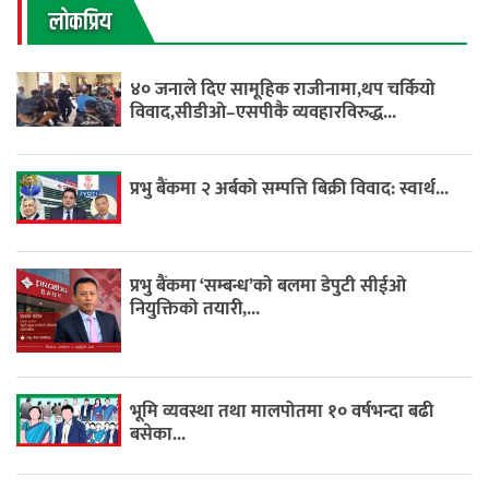
लाेकप्रिय
४० जनाले दिए सामूहिक राजीनामा,थप चर्कियो
विवाद,सीडीओ–एसपीकै व्यवहारविरुद्ध...
प्रभु बैंकमा २ अर्बको सम्पत्ति बिक्री विवाद: स्वार्थ...
प्रभु बैंकमा ‘सम्बन्ध’को बलमा डेपुटी सीईओ
नियुक्तिको तयारी,...
भूमि व्यवस्था तथा मालपोतमा १० वर्षभन्दा बढी
बसेका...