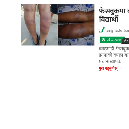
फेसबुकमा कम
विद्यार्थी
singhadurba
वि.सं.२०८०
चैत 
काठमाडौं।फेसबुकमा
झापाको कमल गाउँ
प्रधानाध्यापक
पुरा पढ्नुहाेस्