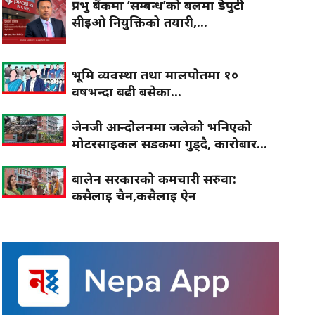
प्रभु बैंकमा ‘सम्बन्ध’को बलमा डेपुटी
सीईओ नियुक्तिको तयारी,...
भूमि व्यवस्था तथा मालपोतमा १०
वर्षभन्दा बढी बसेका...
जेनजी आन्दोलनमा जलेको भनिएको
मोटरसाइकल सडकमा गुड्दै, कारोबार...
बालेन सरकारको कर्मचारी सरुवा:
कसैलाई चैन,कसैलाई ऐन