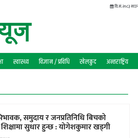
वि.सं.२०८३ साउन
षा
स्वास्थ्य
विज्ञान / प्रविधि
खेलकुद
अन्तराष्ट्रिय
िभावक, समुदाय र जनप्रतिनिधि बिचको
िक्षामा सुधार हुन्छ : योगेशकुमार खड्गी