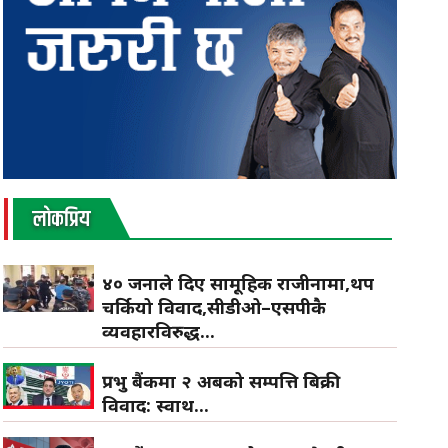
लाेकप्रिय
४० जनाले दिए सामूहिक राजीनामा,थप
चर्कियो विवाद,सीडीओ–एसपीकै
व्यवहारविरुद्ध...
प्रभु बैंकमा २ अर्बको सम्पत्ति बिक्री
विवाद: स्वार्थ...