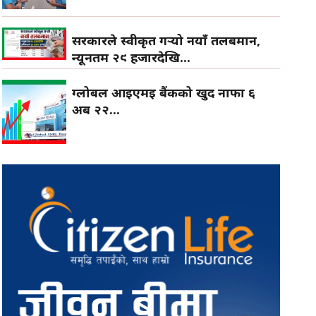
सरकारले स्वीकृत गर्‍यो नयाँ तलबमान,
न्यूनतम २९ हजारदेखि...
ग्लोबल आइएमई बैंकको खुद नाफा ६
अर्ब २२...