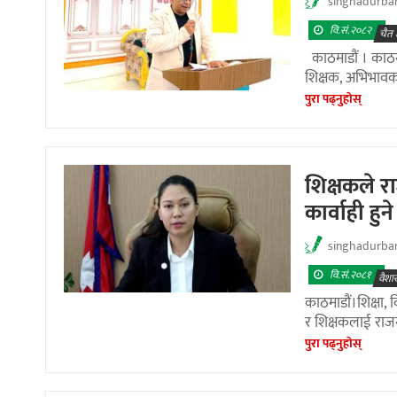
singhadurba
वि.सं.२०८२
चैत
काठमाडौं । काठमा
शिक्षक, अभिभावक
पुरा पढ्नुहाेस्
शिक्षकले र
कार्वाही हुने
singhadurba
वि.सं.२०८१
वैशा
काठमाडौं।शिक्षा, वि
र शिक्षकलाई रा
पुरा पढ्नुहाेस्