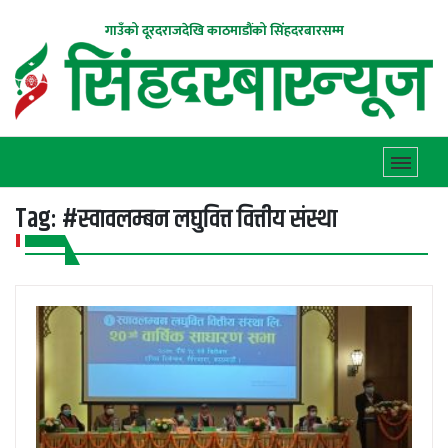
गाउँको दूरदराजदेखि काठमाडौंको सिंहदरबारसम्म
Tag:
#स्वावलम्बन लघुवित्त वित्तीय संस्था