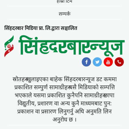
हाम्राे टिम
सम्पर्क
सिंहदरबार मिडिया प्रा. लि.द्वारा सञ्चालित
स्राेतहरु खुलाइएका बाहेक सिंहदरबारन्यूज डट कममा
प्रकाशित सम्पुर्ण सामाग्रीहरु यसै मिडियाकाे सम्पत्ति
भएकाले यसमा प्रकाशित कुनैपनि सामाग्रीहरु छापा
विद्युतीय, प्रशारण वा अन्य कुनै माध्यमबाट पुन:
प्रकाशन वा प्रसारण लिनुगर्नु अघि अनुमति लिन
अनुराेध छ ।