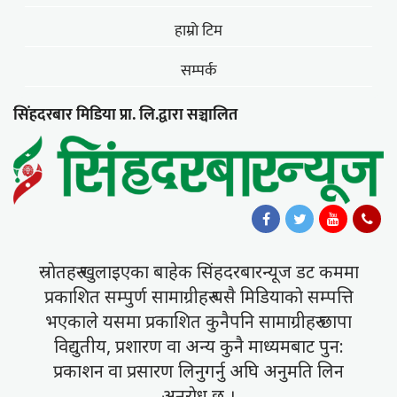
हाम्राे टिम
सम्पर्क
सिंहदरबार मिडिया प्रा. लि.द्वारा सञ्चालित
स्राेतहरु खुलाइएका बाहेक सिंहदरबारन्यूज डट कममा
प्रकाशित सम्पुर्ण सामाग्रीहरु यसै मिडियाकाे सम्पत्ति
भएकाले यसमा प्रकाशित कुनैपनि सामाग्रीहरु छापा
विद्युतीय, प्रशारण वा अन्य कुनै माध्यमबाट पुन:
प्रकाशन वा प्रसारण लिनुगर्नु अघि अनुमति लिन
अनुराेध छ ।