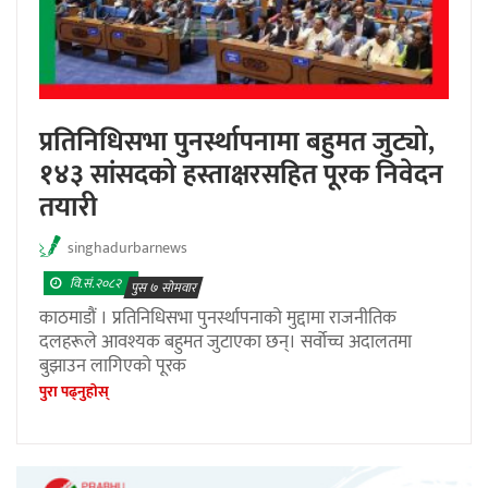
प्रतिनिधिसभा पुनर्स्थापनामा बहुमत जुट्यो,
१४३ सांसदको हस्ताक्षरसहित पूरक निवेदन
तयारी
singhadurbarnews
वि.सं.२०८२
पुस ७ सोमवार
काठमाडौं । प्रतिनिधिसभा पुनर्स्थापनाको मुद्दामा राजनीतिक
दलहरूले आवश्यक बहुमत जुटाएका छन्। सर्वोच्च अदालतमा
बुझाउन लागिएको पूरक
पुरा पढ्नुहाेस्