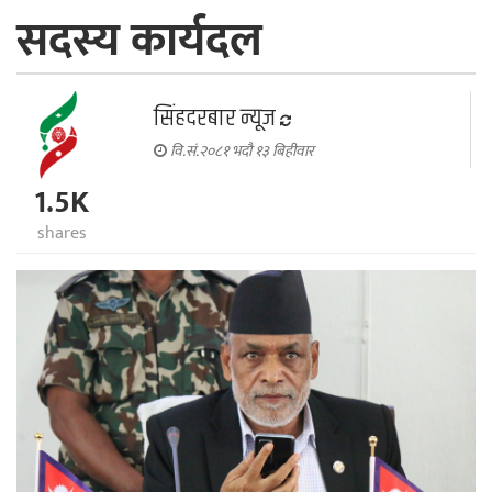
सदस्य कार्यदल
सिंहदरबार न्यूज
वि.सं.२०८१ भदौ १३ बिहीवार
1.5K
shares