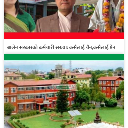
बालेन सरकारको कर्मचारी सरुवा: कसैलाई चैन,कसैलाई ऐन