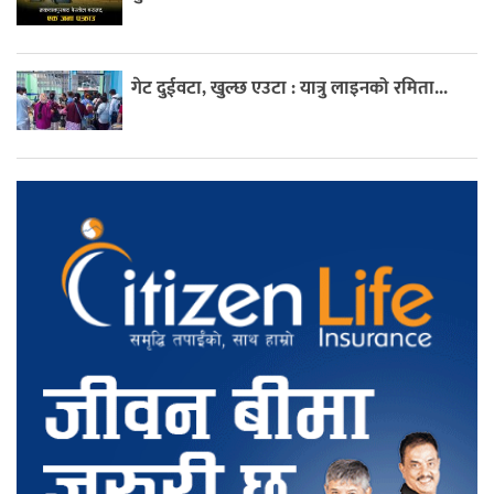
गेट दुईवटा, खुल्छ एउटा : यात्रु लाइनको रमिता...