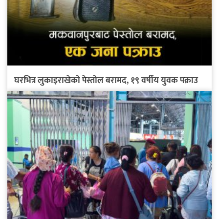
घरभित्र लुकाइराखेको पेस्तोल बरामद, १९ वर्षीय युवक पक्राउ