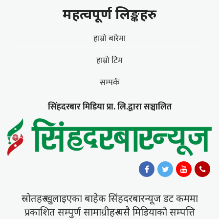
महत्वपूर्ण लिङ्कहरु
हाम्राे बारेमा
हाम्राे टिम
सम्पर्क
सिंहदरबार मिडिया प्रा. लि.द्वारा सञ्चालित
स्राेतहरु खुलाइएका बाहेक सिंहदरबारन्यूज डट कममा
प्रकाशित सम्पुर्ण सामाग्रीहरु यसै मिडियाकाे सम्पत्ति