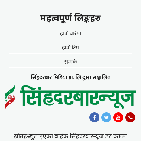
महत्वपूर्ण लिङ्कहरु
हाम्राे बारेमा
हाम्राे टिम
सम्पर्क
सिंहदरबार मिडिया प्रा. लि.द्वारा सञ्चालित
स्राेतहरु खुलाइएका बाहेक सिंहदरबारन्यूज डट कममा