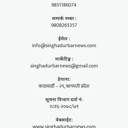
9851186074
सम्पर्क नम्बर :
9808265357
ईमेल :
info@singhadurbarnews.com
मार्केटिङ्ग :
singhadurbarnews@gmail.com
ठेगाना:
काठमाडौँ – २९, बागमती प्रदेश
सूचना विभाग दर्ता नं:
२८१६-२०७८/७९
वेबसाईट:
www.singhadurbarnews.com