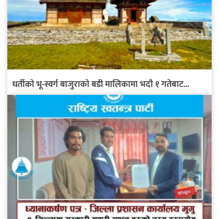
धर्तीको भू-स्वर्ग बाजुराको बडी मालिकामा भदौ १ गतेबाट...