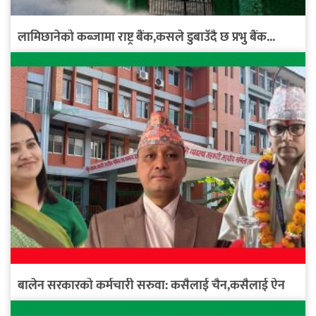
लामिछानेको कब्जामा राष्ट्र बैंक,कसले डुबाउँदै छ प्रभु बैंक...
बालेन सरकारको कर्मचारी सरुवा: कसैलाई चैन,कसैलाई ऐन