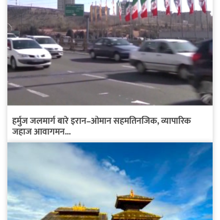
हर्मुज जलमार्ग बारे इरान–ओमान सहमतिनजिक, व्यापारिक
जहाज आवागमन...