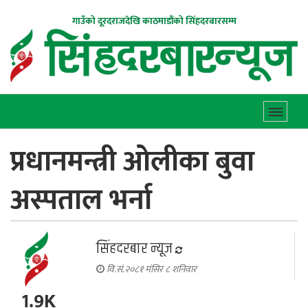
गाउँको दूरदराजदेखि काठमाडौंको सिंहदरबारसम्म
प्रधानमन्त्री ओलीका बुवा
अस्पताल भर्ना
सिंहदरबार न्यूज
वि.सं.२०८१ मंसिर ८ शनिवार
1.9K