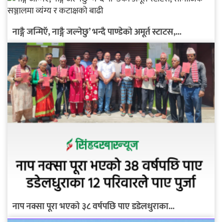
नाङ्गै जन्मिएँ, नाङ्गै जल्नेछु’ भन्दै पाण्डेको अमूर्त स्टाटस,...
नाप नक्सा पूरा भएको ३८ वर्षपछि पाए डडेलधुराका...