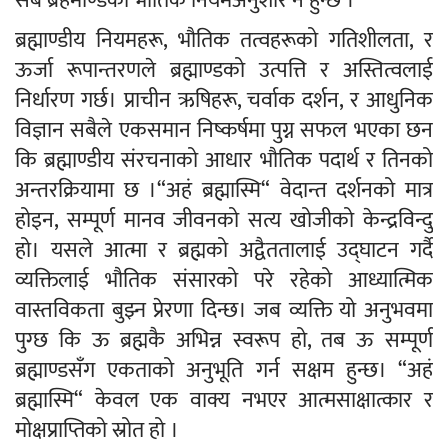
सबै ब्रहमाण्डको भौतिक नियमअनुशार नै हुन्छ ।
ब्रह्माण्डीय नियमहरू, भौतिक तत्वहरूको गतिशीलता, र
ऊर्जा रूपान्तरणले ब्रह्माण्डको उत्पत्ति र अस्तित्वलाई
निर्धारण गर्छ। प्राचीन ऋषिहरू, चर्वाक दर्शन, र आधुनिक
विज्ञान सबैले एकसमान निष्कर्षमा पुग्न सफल भएका छन
कि ब्रह्माण्डीय संरचनाको आधार भौतिक पदार्थ र तिनको
अन्तरक्रियामा छ ।“अहं ब्रह्मास्मि“ वेदान्त दर्शनको मात्र
होइन, सम्पूर्ण मानव जीवनको सत्य खोजीको केन्द्रविन्दु
हो। यसले आत्मा र ब्रह्मको अद्वैततालाई उद्घाटन गर्दै
व्यक्तिलाई भौतिक संसारको परे रहेको आध्यात्मिक
वास्तविकता बुझ्न प्रेरणा दिन्छ। जब व्यक्ति यो अनुभवमा
पुग्छ कि ऊ ब्रह्मकै अभिन्न स्वरूप हो, तब ऊ सम्पूर्ण
ब्रह्माण्डसँग एकताको अनुभूति गर्न सक्षम हुन्छ। “अहं
ब्रह्मास्मि“ केवल एक वाक्य नभएर आत्मसाक्षात्कार र
मोक्षप्राप्ति
को स्रोत हो ।