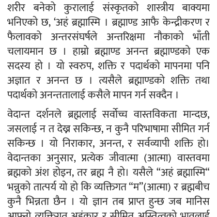
शरीर बनेको कुरालाई संस्कृतको शास्त्रीय बाक्यमा
भनिएको छ, ‘अहं ब्रह्मास्मि । ब्रह्माण्ड आफै केन्द्रीकरण र
फैलावको अन्तरसंघर्षले अन्तरिक्षमा नौकाको भाँती
चलायमान छ । हाम्रो ब्रह्माण्ड अनन्त ब्रह्माण्डको एक
सदस्य हो । यो स्वरुप, शक्ति र पदार्थको मापनमा पनि
अज्ञात र अनन्त छ । त्यसैले ब्रह्माण्डको शक्ति तथा
पदार्थको अनन्ततालाई कसैले मापन गर्न सक्दैन ।
वेदान्त दर्शनले ब्रह्मलाई सर्वोच्च वास्तविकता मान्दछ,
जसलाई न त देख्न सकिन्छ, न कुनै परिभाषामा सीमित गर्न
सकिन्छ । यो निराकार, अनन्त, र सर्वव्यापी शक्ति हो।
वेदान्तका अनुसार, प्रत्येक जीवात्मा (आत्मा) वास्तवमा
ब्रह्मको अंश होइन, तर ब्रह्म नै हो। यसैले “अहं ब्रह्मास्मि“
भन्नुको तात्पर्य यो हो कि व्यक्तिगत “म”(आत्मा) र ब्रह्मबीच
कुनै भिन्नता छैन । यो ज्ञान तब प्राप्त हुन्छ जब मानिस
आफ्नो व्यक्तिगत अहंकार र सीमित अस्तित्वको भावलाई