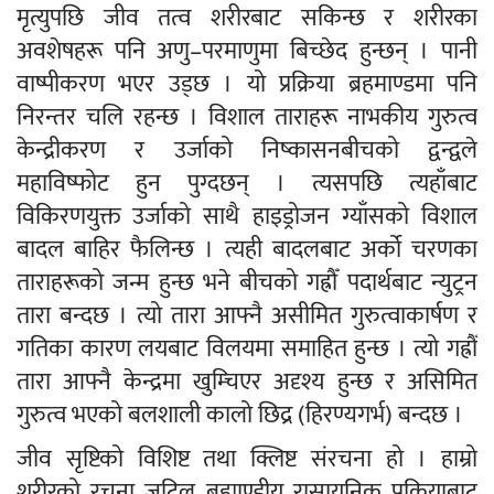
मृत्युपछि जीव तत्व शरीरबाट सकिन्छ र शरीरका
अवशेषहरू पनि अणु–परमाणुमा बिच्छेद हुन्छन् । पानी
वाष्पीकरण भएर उड्छ । यो प्रक्रिया ब्रहमाण्डमा पनि
निरन्तर चलि रहन्छ । विशाल ताराहरू नाभकीय गुरुत्व
केन्द्रीकरण र उर्जाको निष्कासनबीचको द्वन्द्वले
महाविष्फोट हुन पुग्दछन् । त्यसपछि त्यहाँबाट
विकिरणयुक्त उर्जाको साथै हाइड्रोजन ग्याँसको विशाल
बादल बाहिर फैलिन्छ । त्यही बादलबाट अर्को चरणका
ताराहरूको जन्म हुन्छ भने बीचको गह्रौँ पदार्थबाट न्युट्रन
तारा बन्दछ । त्यो तारा आफ्नै असीमित गुरुत्वाकार्षण र
गतिका कारण लयबाट विलयमा समाहित हुन्छ । त्यो गह्रौँ
तारा आफ्नै केन्द्रमा खुम्चिएर अदृश्य हुन्छ र असिमित
गुरुत्व भएको बलशाली कालो छिद्र (हिरण्यगर्भ) बन्दछ ।
जीव सृष्टिको विशिष्ट तथा क्लिष्ट संरचना हो । हाम्रो
शरीरको रचना जटिल ब्रह्माण्डीय रासायनिक प्रक्रियाबाट