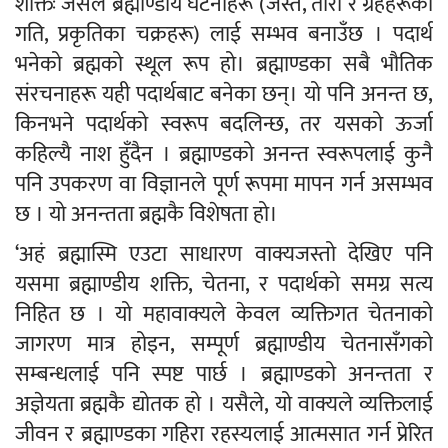
शक्तिः जसले ब्रह्माण्डीय घटनाहरू (जस्तै, तारा र ग्रहहरूको
गति, प्रकृतिका चक्रहरू) लाई सम्भव बनाउँछ । पदार्थ
भनेको ब्रह्मको स्थूल रूप हो। ब्रह्माण्डका सबै भौतिक
संरचनाहरू यही पदार्थबाट बनेका छन्। यो पनि अनन्त छ,
किनभने पदार्थको स्वरूप बदलिन्छ, तर यसको ऊर्जा
कहिल्यै नाश हुँदैन । ब्रह्माण्डको अनन्त स्वरूपलाई कुनै
पनि उपकरण वा विज्ञानले पूर्ण रूपमा मापन गर्न असम्भव
छ । यो अनन्तता ब्रह्मकै विशेषता हो।
‘अहं ब्रह्मास्मि एउटा साधारण वाक्यजस्तो देखिए पनि
यसमा ब्रह्माण्डीय शक्ति, चेतना, र पदार्थको समग्र सत्य
निहित छ । यो महावाक्यले केवल व्यक्तिगत चेतनाको
जागरण मात्र होइन, सम्पूर्ण ब्रह्माण्डीय चेतनासँगको
सम्बन्धलाई पनि स्पष्ट पार्छ । ब्रह्माण्डको अनन्तता र
अज्ञेयता ब्रह्मकै द्योतक हो । यसैले, यो वाक्यले व्यक्तिलाई
जीवन र ब्रह्माण्डका गहिरा रहस्यलाई आत्मसात गर्न प्रेरित