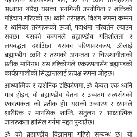
वैज्ञानिक दृष्टिकोणमा पनि, ॐ को ध्वनि तरंगहरूको
अध्ययन गरिँदा यसका अनगिन्ती उपयोगिता र शक्तिको
पहिचान गरिएको छ। ध्वनि तरंगहरू, विशेष रूपमा कम्पन
र ध्वनिका तरंगहरूको ऊर्जा, पदार्थमा परिवर्तन ल्याउन
सक्छ। यसको कम्पनले ब्रह्माण्डीय गतिशीलता र
लयबद्धता दर्शाउँछ। यसका परिणामस्वरूप, ॐलाई
ब्रह्माण्डीय ध्वनि र तरंगको अनन्तता र चिरस्थायीताको
प्रतीक मानिन्छ। यस दृष्टिकोणले एकरूपतासँग ब्रह्माण्डको
कार्यप्रणालीको सिद्धान्तलाई प्रत्यक्ष रूपमा जोड्छ।
आध्यात्मिक र दार्शनिक दृष्टिकोणमा, ॐ केवल एक ध्वनि
मात्र होइन, यो ब्रह्माण्डीय चेतना र उच्चतम सत्यसँगको
एकात्मकता को प्रतीक हो। यसको उच्चारण र ध्यानले
शारीरिक र मानसिक शान्ति, संतुलन र आध्यात्मिक
जागरूकता हासिल गर्नमा मद्दत पुर्‍याउँछ।
ॐ को ब्रह्माण्डीय विज्ञानमा गहिरो सम्बन्ध छ। यो