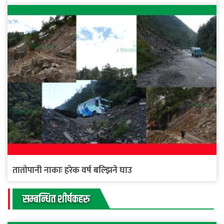
तातोपानी नाकाः हरेक वर्ष बल्झिने घाउ
सम्बन्धित शीर्षकहरु