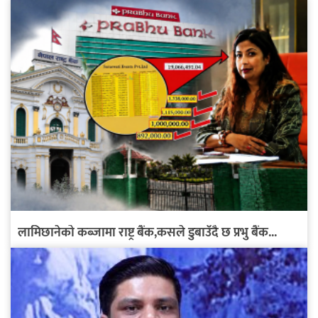
लामिछानेको कब्जामा राष्ट्र बैंक,कसले डुबाउँदै छ प्रभु बैंक...