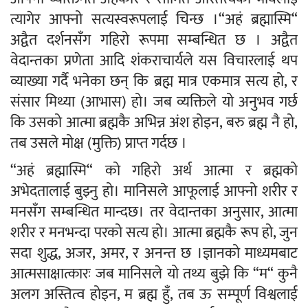
त्यागेर आफ्नो सत्यस्वरूपलाई चिन्छ ।“अहं ब्रह्मास्मि“
अद्वैत दर्शनसँग गहिरो रूपमा सम्बन्धित छ । अद्वैत
वेदान्तका प्रणेता आदि शंकराचार्यले यस विचारलाई थप
व्याख्या गर्दै भनेका छन् कि ब्रह्म मात्र एकमात्र सत्य हो, र
संसार मिथ्या (आभास) हो। जब व्यक्तिले यो अनुभव गर्छ
कि उसको आत्मा ब्रह्मकै अभिन्न अंश होइन, बरु ब्रह्म नै हो,
तब उसले मोक्ष (मुक्ति) प्राप्त गर्दछ ।
“अहं ब्रह्मास्मि“ को गहिरो अर्थ आत्मा र ब्रह्मको
अभेदतालाई बुझ्नु हो। मानिसले आफूलाई आफ्नो शरीर र
मनसँग सम्बन्धित मान्दछ। तर वेदान्तका अनुसार, आत्मा
शरीर र मनभन्दा परको सत्य हो। आत्मा ब्रह्मकै रूप हो, जुन
सदा शुद्ध, अजर, अमर, र अनन्त छ ।ज्ञानको माध्यमबाट
आत्मसाक्षात्कारः जब मानिसले यो तथ्य बुझे कि “म“ कुनै
अलग अस्तित्व होइन, म ब्रह्म हुँ, तब ऊ सम्पूर्ण विश्वलाई