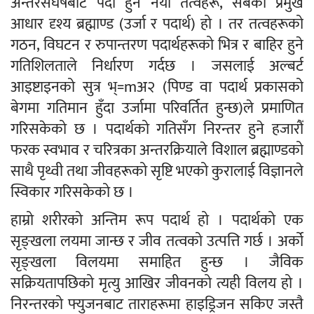
अन्तरसंघर्षबाट पैदा हुने नयाँ तत्वहरू, सबैको प्रमुख
आधार दृश्य ब्रह्माण्ड (उर्जा र पदार्थ) हो । तर तत्वहरूको
गठन, विघटन र रुपान्तरण पदार्थहरूको भित्र र बाहिर हुने
गतिशिलताले निर्धारण गर्दछ । जसलाई अल्बर्ट
आइष्टाइनको सुत्र भ्=mअ२ (पिण्ड वा पदार्थ प्रकासको
बेगमा गतिमान हुँदा उर्जामा परिवर्तित हुन्छ)ले प्रमाणित
गरिसकेको छ । पदार्थको गतिसँग निरन्तर हुने हजारौँ
फरक स्वभाव र चरित्रका अन्तरक्रियाले विशाल ब्रह्माण्डको
साथै पृथ्वी तथा जीवहरूको सृष्टि भएको कुरालाई विज्ञानले
स्विकार गरिसकेको छ ।
हाम्रो शरीरको अन्तिम रूप पदार्थ हो । पदार्थको एक
सृङ्खला लयमा जान्छ र जीव तत्वको उत्पत्ति गर्छ । अर्को
सृङ्खला विलयमा समाहित हुन्छ । जैविक
सक्रियतापछिको मृत्यु आखिर जीवनको त्यही विलय हो ।
निरन्तरको फ्युजनबाट ताराहरूमा हाइड्रिजन सकिए जस्तै