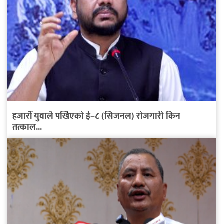
हजारौं युवाले पर्खिएको ई–८ (सिजनल) रोजगारी किन
तत्काल...