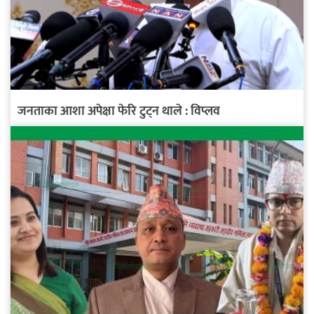
जनताका आशा अपेक्षा फेरि टुट्न थाले : विप्लव