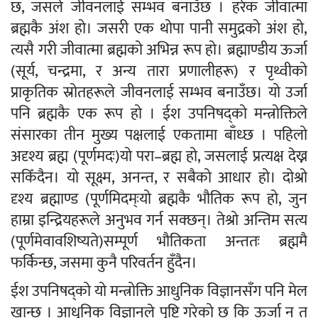
छ, जसले जीवनलाई सम्भव बनाउँछ । हरेक जीवात्मा
ब्रह्मकै अंश हो। जसरी एक थोपा पानी समुद्रको अंश हो,
त्यसै गरी जीवात्मा ब्रह्मको अभिन्न रूप हो। ब्रह्माण्डीय ऊर्जा
(सूर्य, चन्द्रमा, र अन्य तारा प्रणालीहरू) र पृथ्वीको
प्राकृतिक स्रोतहरूले जीवनलाई सम्भव बनाउँछ। यो उर्जा
पनि ब्रह्मकै एक रूप हो । ईश उपनिषद्को मन्त्रोक्तिले
संसारका तीन मुख्य पक्षलाई एकतामा बाँध्छ । पहिलो
अदृश्य ब्रह्म (पूर्णमदः)यो परा–ब्रह्म हो, जसलाई प्रत्यक्ष देख्न
सकिँदैन। यो सूक्ष्म, अनन्त, र सबैको आधार हो। दोश्रो
दृश्य ब्रह्माण्ड (पूर्णमिदम्ःयो ब्रह्मकै भौतिक रूप हो, जुन
हाम्रा इन्द्रियहरूले अनुभव गर्न सक्छन्। तेश्रो अन्तिम सत्य
(पूर्णमेवावशिष्यते)सम्पूर्ण भौतिकता अन्ततः ब्रह्ममै
फर्किन्छ, जसमा कुनै परिवर्तन हुँदैन।
ईश उपनिषद्को यो मन्त्रोक्ति आधुनिक विज्ञानसँग पनि मेल
खान्छ । आधुनिक विज्ञानले पुष्टि गरेको छ कि ऊर्जा न त