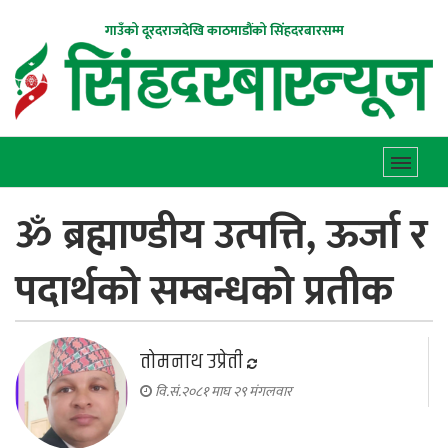
गाउँको दूरदराजदेखि काठमाडौंको सिंहदरबारसम्म
ॐ ब्रह्माण्डीय उत्पत्ति, ऊर्जा र
पदार्थको सम्बन्धको प्रतीक
तोमनाथ उप्रेती
वि.सं.२०८१ माघ २९ मंगलवार