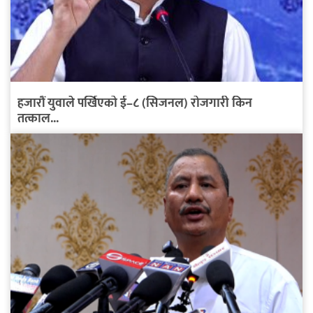
हजारौं युवाले पर्खिएको ई–८ (सिजनल) रोजगारी किन
तत्काल...