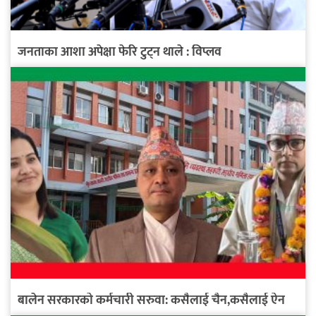
जनताका आशा अपेक्षा फेरि टुट्न थाले : विप्लव
बालेन सरकारको कर्मचारी सरुवा: कसैलाई चैन,कसैलाई ऐन