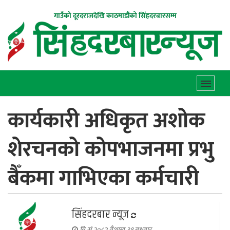
गाउँको दूरदराजदेखि काठमाडौंको सिंहदरबारसम्म
कार्यकारी अधिकृत अशोक
शेरचनको कोपभाजनमा प्रभु
बैँकमा गाभिएका कर्मचारी
सिंहदरबार न्यूज
वि.सं.२०८२ वैशाख ३१ बुधवार