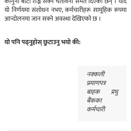
कानुनी बाटो रोज्न सक्ने चेतावनी समेत दिएका छन् । यदि
यो निर्णयमा संशोधन नभए, कर्मचारीहरू सामूहिक रूपमा
आन्दोलनमा जान सक्ने अवस्था देखिएको छ ।
यो पनि पढ्नुहोस् छुटाउनु भयो की:
नक्कली
प्रमाणपत्र
बाहक प्रभु
बैंकका
कर्मचारी