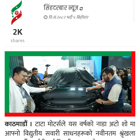
सिंहदरबार न्यूज
वि.सं.२०८२ भदौ ५ बिहीवार
2K
shares
काठमाडौं ।
टाटा मोटर्सले यस वर्षको नाडा अटो शो मा
आफ्नो विद्युतीय सवारी साधनहरूको नवीनतम श्रृंखला