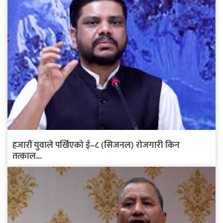
हजारौं युवाले पर्खिएको ई–८ (सिजनल) रोजगारी किन
तत्काल...