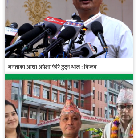
जनताका आशा अपेक्षा फेरि टुट्न थाले : विप्लव