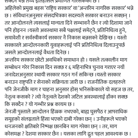
सक्दैन भन्ने तथ्य इतिहासले प्रमाणित गरिसकेको छ ।
अहिलेको प्रमुख बहस ‘राष्ट्रिय सरकार’ वा ‘अन्तरिम नागरिक सरकार’ भन्ने
छ । संविधानअनुसार संसदभित्रका सदस्यले सरकार बनाउन सक्छन् ।
तर आन्दोलनले त्यसलाई मान्यता दिने सम्भावनै छैन र त्यो दिशामा जाने
पनि होइनन ।यस्तो अवस्थामा सबै पक्षलाई समेट्ने, प्रतिनिधित्व हुने,
समावेशी र सर्वस्वीकार्य सरकार नै निकास बन्नसक्ने देखिन्छ । यस्तो
सरकारले आन्दोलनकारी युवाहरूलाई पनि प्रतिनिधित्व दिलाउनुपर्छ
जसले आन्दोलनलाई वैधता दिनेछ ।
अन्तरिम सरकार छोटो अवधिको समाधान हो । यसले तत्कालीन माग
सम्बोधन गरेर निकास दिन सक्छ र ६ महिनाभित्र चुनाव गराएर नयाँ
जनादेशअनुसार स्थायी सरकार गठन गर्न सकिन्छ ।यस्तो सरकार
बनाउन राष्ट्रपति र सेनाको सक्रियता जारी छ । राजनीतिक दलहरुले
पनि जेनजीकै माग र चाहना अनुसार होस् भनिसकेकाले यो सहज छ तर,
नेतृत्व कसको ? त्यो नेतृत्वले देशको जटिल अवस्थालाई हाँक्न सक्छ
कि सक्दैन ? यो गम्भीर प्रश्न कायम छ ।
जेनजी पुस्ताले आन्दोलन हिंस्रक नभएको, बाह्य घुसपैठ र आपराधिक
समूहको संलग्नताले हिंसा भएको दाबी गरेका छन् । उनीहरूले भएको
धनजनको क्षतिबारे निष्पक्ष छानबिन माग गरेका छन् । तर, माग
कोसमक्ष ? देशमा सरकार छैन । यसका लागि द्रुत पहल आवश्यक छ ।