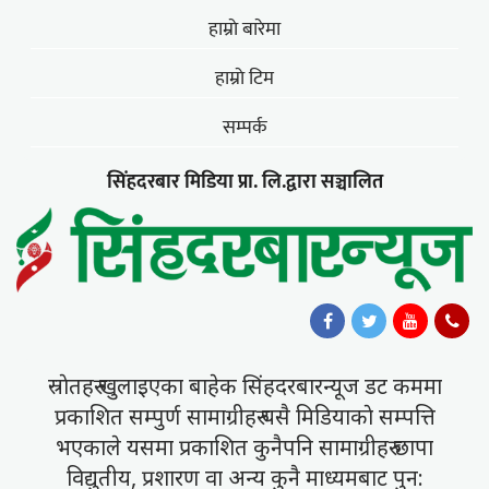
हाम्राे बारेमा
हाम्राे टिम
सम्पर्क
सिंहदरबार मिडिया प्रा. लि.द्वारा सञ्चालित
स्राेतहरु खुलाइएका बाहेक सिंहदरबारन्यूज डट कममा
प्रकाशित सम्पुर्ण सामाग्रीहरु यसै मिडियाकाे सम्पत्ति
भएकाले यसमा प्रकाशित कुनैपनि सामाग्रीहरु छापा
विद्युतीय, प्रशारण वा अन्य कुनै माध्यमबाट पुन: