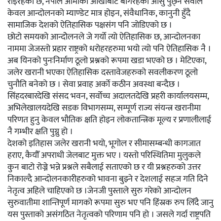
रोइरहेको छ, नेपाल आमाको आँखाबाट बगिरहेको आँसु पुछ्ने सवाल
केवल आन्दोलनको म्याण्डेट मात्र होइन, संवैधानिक, कानुनी हुँदै
सामाजिक देशको ऐतिहासिक पक्षसंग पनि जोडिएको छ ।
छोटो समयको आन्दोेलनले जे गर्यो त्यो ऐतिहासिक छ, आन्दोलनका
नाममा जेजस्तो प्रहार राष्ट्रको धरोहरहरुमा भयो त्यो पनि ऐतिहासिक नै ।
अब यिनको पुनःनिर्माण ठूलो प्रश्नको रूपमा खडा भएको छ । मेटिएका,
जलेर खरानी भएका ऐतिहासिक दस्तावेजहरुको सवलीकरण ठूलो
चुनौति बनेको छ । सेवा प्रवाह अर्को कठीन अवस्था बन्दैछ ।
सिंहदरबारदेखि संसद भवन, सर्वोच्च अदालतदेखि प्रहरी कार्यालयसम्म,
अभिलेखालयदेखि सडक विभागसम्म, सम्पूर्ण राज्य संयन्त्र खरानीमा
परिणत हुनु केवल भौतिक क्षति होइन लोकतान्त्रिक मूल्य र प्रणालीलाई
नै गम्भीर क्षति पुग्नु हो ।
देशको इतिहास जलेर खरानी भयो, भूगोल र सीमासम्बन्धी कागजात
हराए, कैयौँ अपराधी जेलबाट मुक्त भए । यस्तो परिस्थितिमा मुलुकले
कुन बाटो रोज्ने भन्ने प्रश्नले सबैलाई सताएको छ र यी प्रश्नहरुको उत्तर
निकाल्दै आन्दोलनकारीहरुको भावना बुझ्ने र देशलाई सहज गति दिने
नेतृत्व अहिले चाहिएको छ ।जेनजी पुस्ताले सुरु गरेको आन्दोलन
सुरुवातीमा शान्तिपूर्ण मागको रूपमा सुरु भए पनि हिंस्रक रुप लिँदै जानु
यस पुस्ताको असंगठित नेतृत्वको परिणाम पनि हो । जसले गर्दा राष्ट्रपति