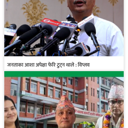
जनताका आशा अपेक्षा फेरि टुट्न थाले : विप्लव