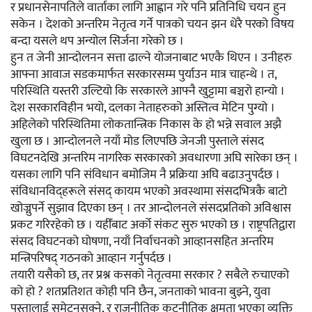
र प्रधानसेनापतिले वार्ताका लागि आह्वान गरे पनि प्रतिनिधि चयन हुन
सकेन । देशको अन्तरिम नेतृत्व गर्ने पात्रको चयन झन धेरै परको विषय
बन्दा यसले थप अन्योल सिर्जना गरेको छ ।
हुन त जेनी आन्दोलनन सत्ता ढाल्ने योजनाबाट भएकै थिएन । उनीहरु
आफ्ना आवाज सडकमार्फत सरकारसम्म पुर्याउन मात्र चाहन्थे । त,
परिस्थिति यस्तरी उल्टियो कि सरकारले आफ्नै खुट्टामा बञ्चरो हान्यो ।
देश सरकारविहीन भयो, दलका नेताहरुको अस्तित्व मेटिन पुग्यो ।
अहिलेको परिस्थितिमा लोकतान्त्रिक निकास के हो भन्ने सवाल अझै
खुला छ । आन्दोलनले नयाँ मोड लिएपछि जेनजी पुस्ताले संसद
विघटनदेखि अन्तरिम नागरिक सरकारको अवधारणा अघि सारेका छन् ।
यसका लागि पनि संविधान बमोजिम नै प्रक्रिया अघि बढाउनुपर्दछ ।
संविधानविद्हरूले संसद् कायम भएको अवस्थामा संसदभित्रकै बाटो
खोज्नुपर्ने सुझाव दिएका छन् । तर आन्दोलनले संसदप्रतिको अविश्वास
प्रकट गरिरहेको छ । यहीँबाट अर्को संकट सुरु भएको छ । राष्ट्रपतिद्वारा
संसद विघटनको घोषणा, नयाँ निर्वाचनको आव्हानसहित अन्तरिम
मन्त्रिपरिषद् गठनको आव्हान गर्नुपर्दछ ।
तयारी यसैको छ, तर प्रश्न कसको नेतृत्वमा सरकार ? सबैले रुचाएको
को हो ? शतप्रतिशत कोही पनि छैन, जनताको भावना बुझ्ने, युवा
पुस्तालाई समेट्नसक्ने, र राजनीतिक कूटनीतिक क्षमता भएका व्यक्ति