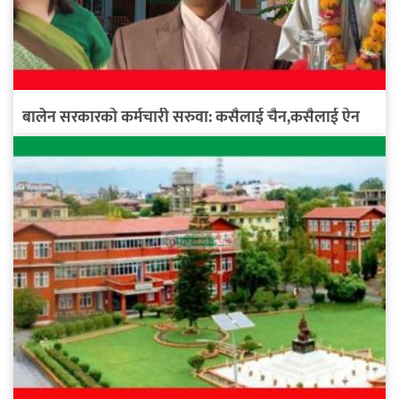
बालेन सरकारको कर्मचारी सरुवा: कसैलाई चैन,कसैलाई ऐन