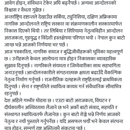
आवेग होइन, संविधान टेकेर अघि बढ्नैपर्छ । अन्यथा आन्दोलनको
विश्वास र वैधता गुम्नेछ ।
अन्तर्राष्ट्रिय दृष्टान्तले देखाउँछ सर्बिया, ट्युनिसिया, दक्षिण अफ्रिकामा
नागरिक आन्दोलनले राष्ट्रिय सरकार वा संक्रमणकालीन सरकारमार्फत
निकास दिएको थियो । तर लिबिया र सिरियामा नेतृत्वविहीन आन्दोलन
अराजकता, गृहयुद्ध र विदेशी हस्तक्षेपमा परिणत भयो । नेपाल कुन बाटो
जान्छ भन्ने आजको निर्णयमा भर पर्छ ।
आज पत्रकारिता, नागरिक समाज र बुद्धिजीवीहरूको भूमिका महत्त्वपूर्ण
छ । उनीहरूले केवल आलोचना मात्र होइन निकासका व्यावहारिक
सुझाव दिनुपर्छ । नागरिकले संयमता र जिम्मेवारीका साथ सहभागिता
जनाउनुपर्छ ।आन्दोलनकारीले संगठनात्मक क्षमता बढाउँदै वैकल्पिक
नेतृत्व निर्माण गर्नुपर्छ । राजनीतिक दलहरूले राष्ट्रहितलाई प्राथमिकता
दिनुपर्छ । सेना र राष्ट्रपतिले स्थायित्व कायम गर्न संवैधानिक सीमाभित्र
रहनुपर्छ ।
देश अहिले गम्भीर मोडमा छ । एउटा बाटो अराजकता, विघटन र
दीर्घकालीन अस्थिरतामा लैजाने छ भने अर्को बाटो संवाद, सहमति र
संस्थागत स्थायित्वतर्फ लैजानेछ । कुन बाटो रोज्ने भन्ने निर्णय आजको
नेतृत्व र नयाँ पुस्ताले गर्नुपर्नेछ । यदि असफल भयौं भने केवल संरचना
मात्र होइन, सम्पूर्ण राष्ट्र अस्तित्वमै संकटमा पर्छ ।