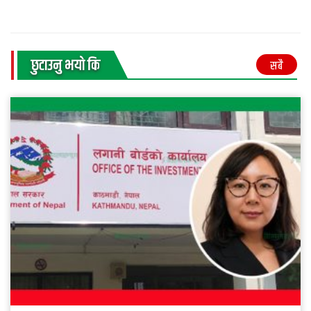
छुटाउनु भयाे कि
सबै