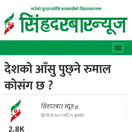
गाउँको दूरदराजदेखि काठमाडौंको सिंहदरबारसम्म
देशको आँसु पुछ्ने रुमाल
कोसंग छ ?
सिंहदरबार न्यूज
वि.सं.२०८२ भदौ २५ बुधवार
2.8K