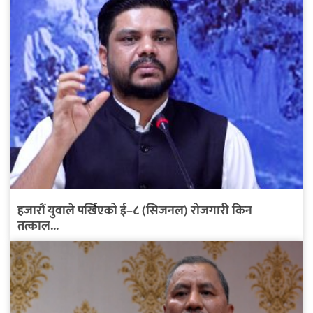
हजारौं युवाले पर्खिएको ई–८ (सिजनल) रोजगारी किन
तत्काल...