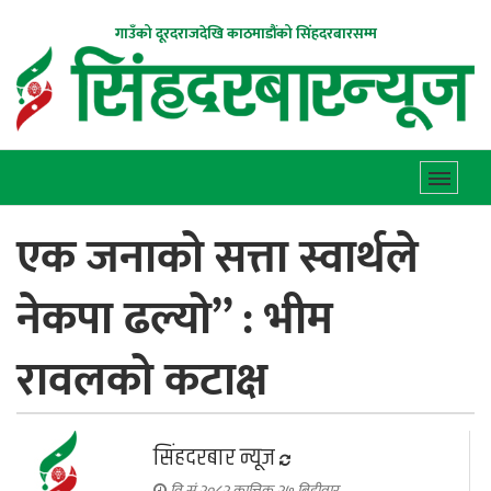
गाउँको दूरदराजदेखि काठमाडौंको सिंहदरबारसम्म
एक जनाको सत्ता स्वार्थले
नेकपा ढल्यो” : भीम
रावलको कटाक्ष
सिंहदरबार न्यूज
वि.सं.२०८२ कात्तिक २७ बिहीवार