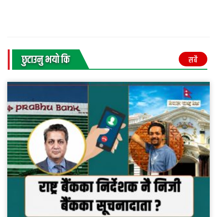
छुटाउनु भयाे कि
सबै