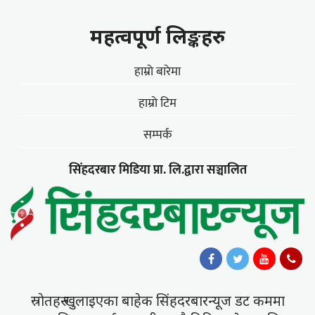
महत्वपूर्ण लिङ्कहरु
हाम्राे बारेमा
हाम्राे टिम
सम्पर्क
सिंहदरबार मिडिया प्रा. लि.द्वारा सञ्चालित
स्राेतहरु खुलाइएका बाहेक सिंहदरबारन्यूज डट कममा