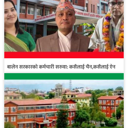
बालेन सरकारको कर्मचारी सरुवा: कसैलाई चैन,कसैलाई ऐन