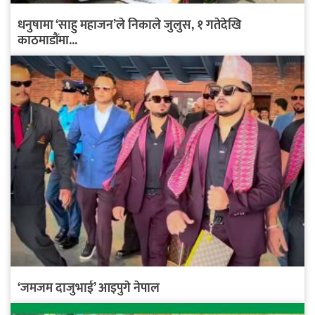
धनुषामा ‘साहु महाजन’ले निकाले जुलुस, १ गतेदेखि
काठमाडौंमा...
‘जमजम दाजुभाई’ आइपुगे नेपाल