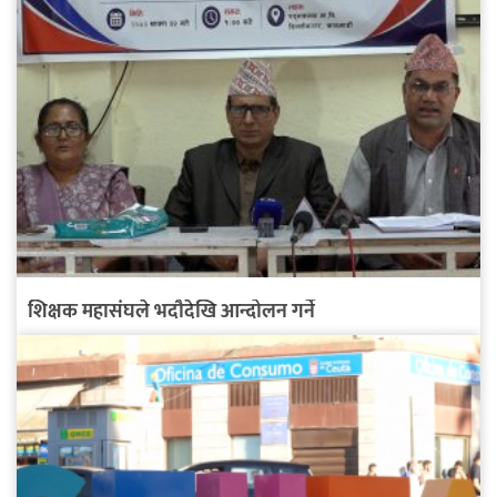
शिक्षक महासंघले भदौदेखि आन्दोलन गर्ने