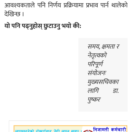
आवश्यकताले पनि निर्णय प्रक्रियामा प्रभाव पार्न थालेको
देखिन्छ ।
यो पनि पढ्नुहोस् छुटाउनु भयो की:
समय, क्षमता र
नेतृत्वको
परिपूर्ण
संयोजनः
मुख्यसचिवका
लागि डा.
पुष्कर