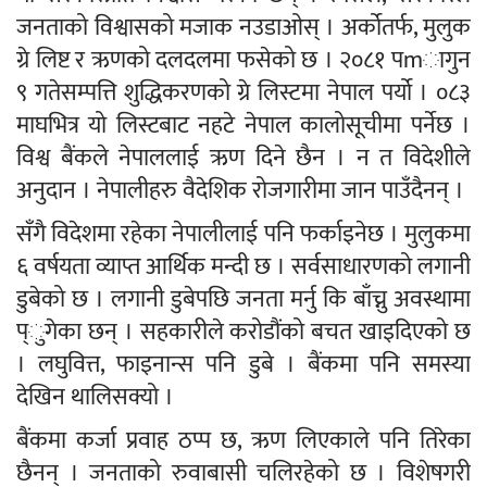
जनताको विश्वासको मजाक नउडाओस् । अर्कोतर्फ, मुलुक
ग्रे लिष्ट र ऋणको दलदलमा फसेको छ । २०८१ पmागुन
९ गतेसम्पत्ति शुद्धिकरणको ग्रे लिस्टमा नेपाल पर्यो । ०८३
माघभित्र यो लिस्टबाट नहटे नेपाल कालोसूचीमा पर्नेछ ।
विश्व बैंकले नेपाललाई ऋण दिने छैन । न त विदेशीले
अनुदान । नेपालीहरु वैदेशिक रोजगारीमा जान पाउँदैनन् ।
सँगै विदेशमा रहेका नेपालीलाई पनि फर्काइनेछ । मुलुकमा
६ वर्षयता व्याप्त आर्थिक मन्दी छ । सर्वसाधारणको लगानी
डुबेको छ । लगानी डुबेपछि जनता मर्नु कि बाँच्नु अवस्थामा
प्ुगेका छन् । सहकारीले करोडौंको बचत खाइदिएको छ
। लघुवित्त, फाइनान्स पनि डुबे । बैंकमा पनि समस्या
देखिन थालिसक्यो ।
बैंकमा कर्जा प्रवाह ठप्प छ, ऋण लिएकाले पनि तिरेका
छैनन् । जनताको रुवाबासी चलिरहेको छ । विशेषगरी