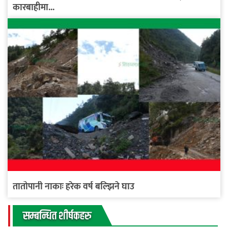
कारबाहीमा...
तातोपानी नाकाः हरेक वर्ष बल्झिने घाउ
सम्बन्धित शीर्षकहरु