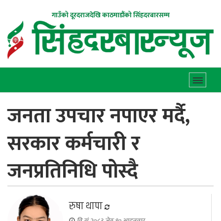
गाउँको दूरदराजदेखि काठमाडौंको सिंहदरबारसम्म
जनता उपचार नपाएर मर्दै,
सरकार कर्मचारी र
जनप्रतिनिधि पोस्दै
रुषा थापा
वि.सं.२०८३ जेठ १० आइतवार