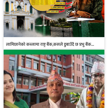
लामिछानेको कब्जामा राष्ट्र बैंक,कसले डुबाउँदै छ प्रभु बैंक...