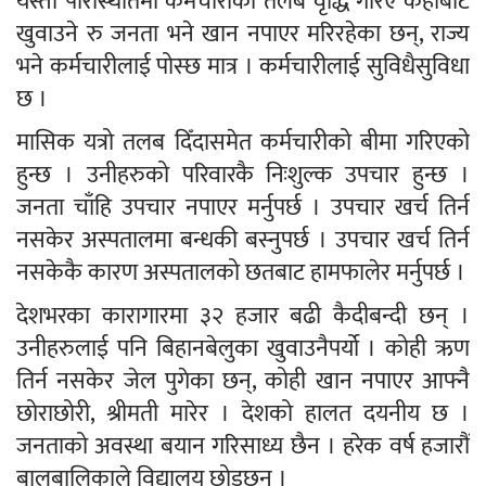
यस्तो परिस्थितिमा कर्मचारीको तलब वृद्धि गरिए कहाँबाट
खुवाउने रु जनता भने खान नपाएर मरिरहेका छन्, राज्य
भने कर्मचारीलाई पोस्छ मात्र । कर्मचारीलाई सुविधैसुविधा
छ ।
मासिक यत्रो तलब दिँदासमेत कर्मचारीको बीमा गरिएको
हुन्छ । उनीहरुको परिवारकै निःशुल्क उपचार हुन्छ ।
जनता चाँहि उपचार नपाएर मर्नुपर्छ । उपचार खर्च तिर्न
नसकेर अस्पतालमा बन्धकी बस्नुपर्छ । उपचार खर्च तिर्न
नसकेकै कारण अस्पतालको छतबाट हामफालेर मर्नुपर्छ ।
देशभरका कारागारमा ३२ हजार बढी कैदीबन्दी छन् ।
उनीहरुलाई पनि बिहानबेलुका खुवाउनैपर्यो । कोही ऋण
तिर्न नसकेर जेल पुगेका छन्, कोही खान नपाएर आफ्नै
छोराछोरी, श्रीमती मारेर । देशको हालत दयनीय छ ।
जनताको अवस्था बयान गरिसाध्य छैन । हरेक वर्ष हजारौं
बालबालिकाले विद्यालय छोड्छन् ।