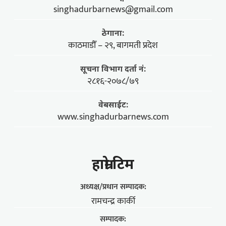
singhadurbarnews@gmail.com
ठेगाना:
काठमाडौँ – २९, बागमती प्रदेश
सूचना विभाग दर्ता नं:
२८१६-२०७८/७९
वेबसाईट:
www.singhadurbarnews.com
हाम्राे टिम
अध्यक्ष/प्रधान सम्पादक:
रामचन्द्र कार्की
सम्पादक: