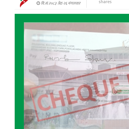
shares
वि.सं.२०८३ जेठ २६ मंगलवार