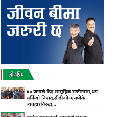
लाेकप्रिय
४० जनाले दिए सामूहिक राजीनामा,थप
चर्कियो विवाद,सीडीओ–एसपीकै
व्यवहारविरुद्ध...
बालेन सरकारको कर्मचारी सरुवा: