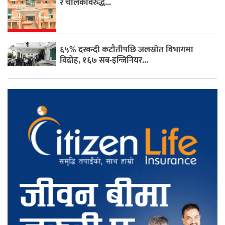
र चालकविरुद्ध...
६५% दरबन्दी कटौतीपछि जलस्रोत विभागमा
विद्रोह, १६७ सब-इन्जिनियर...