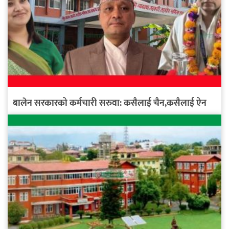
बालेन सरकारको कर्मचारी सरुवा: कसैलाई चैन,कसैलाई ऐन