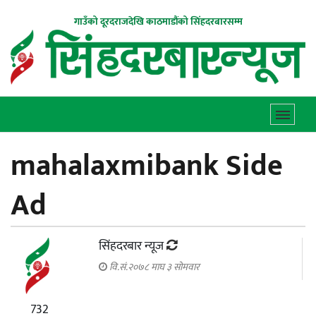
गाउँको दूरदराजदेखि काठमाडौंको सिंहदरबारसम्म
mahalaxmibank Side
Ad
सिंहदरबार न्यूज
वि.सं.२०७८ माघ ३ सोमवार
732