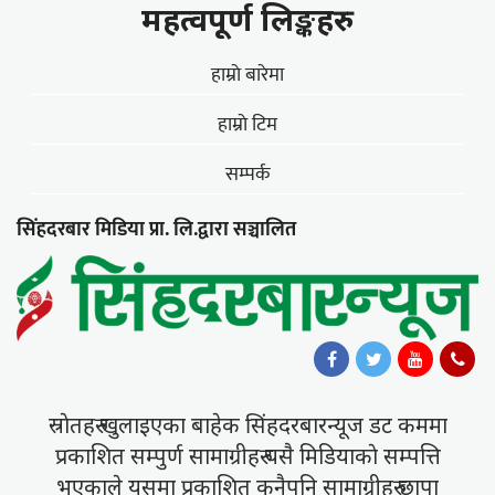
महत्वपूर्ण लिङ्कहरु
हाम्राे बारेमा
हाम्राे टिम
सम्पर्क
सिंहदरबार मिडिया प्रा. लि.द्वारा सञ्चालित
स्राेतहरु खुलाइएका बाहेक सिंहदरबारन्यूज डट कममा
प्रकाशित सम्पुर्ण सामाग्रीहरु यसै मिडियाकाे सम्पत्ति
भएकाले यसमा प्रकाशित कुनैपनि सामाग्रीहरु छापा