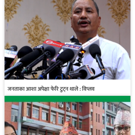
जनताका आशा अपेक्षा फेरि टुट्न थाले : विप्लव