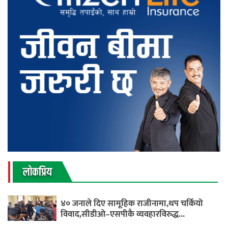
लाेकप्रिय
४० जनाले दिए सामूहिक राजीनामा,थप चर्कियो
विवाद,सीडीओ–एसपीकै व्यवहारविरुद्ध...