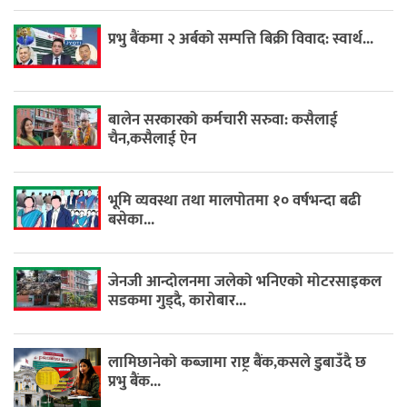
प्रभु बैंकमा २ अर्बको सम्पत्ति बिक्री विवाद: स्वार्थ...
बालेन सरकारको कर्मचारी सरुवा: कसैलाई
चैन,कसैलाई ऐन
भूमि व्यवस्था तथा मालपोतमा १० वर्षभन्दा बढी
बसेका...
जेनजी आन्दोलनमा जलेको भनिएको मोटरसाइकल
सडकमा गुड्दै, कारोबार...
लामिछानेको कब्जामा राष्ट्र बैंक,कसले डुबाउँदै छ
प्रभु बैंक...