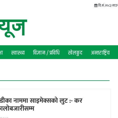
वि.सं.२०८३ साउन
षा
स्वास्थ्य
विज्ञान / प्रविधि
खेलकुद
अन्तराष्ट्रिय
डीका नाममा साइमेक्सको लुट :- कर
ालोबजारीसम्म