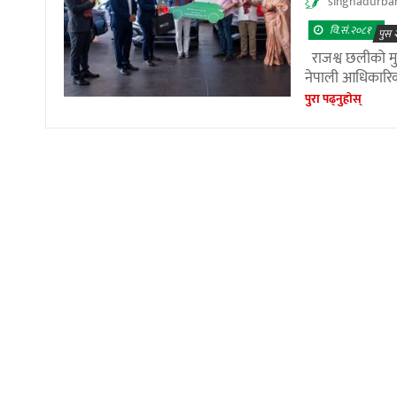
singhadurba
वि.सं.२०८१
पुस
राजश्व छलीको मुद
नेपाली आधिकारिक 
पुरा पढ्नुहाेस्