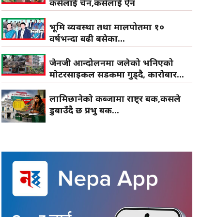
कसैलाई चैन,कसैलाई ऐन
भूमि व्यवस्था तथा मालपोतमा १०
वर्षभन्दा बढी बसेका...
जेनजी आन्दोलनमा जलेको भनिएको
मोटरसाइकल सडकमा गुड्दै, कारोबार...
लामिछानेको कब्जामा राष्ट्र बैंक,कसले
डुबाउँदै छ प्रभु बैंक...