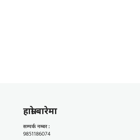
हाम्राे बारेमा
सम्पर्क नम्बर :
9851186074