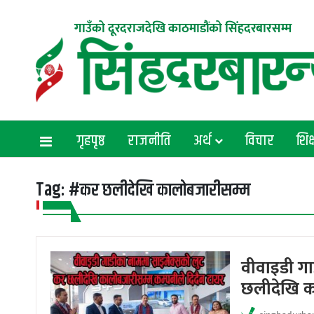
गाउँको दूरदराजदेखि काठमाडौंको सिंहदरबारसम्म
गृहपृष्ठ
राजनीति
अर्थ
विचार
शिक्
Tag:
#कर छलीदेखि कालोबजारीसम्म
वीवाइडी गा
छलीदेखि क