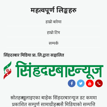
महत्वपूर्ण लिङ्कहरु
हाम्राे बारेमा
हाम्राे टिम
सम्पर्क
सिंहदरबार मिडिया प्रा. लि.द्वारा सञ्चालित
स्राेतहरु खुलाइएका बाहेक सिंहदरबारन्यूज डट कममा
प्रकाशित सम्पुर्ण सामाग्रीहरु यसै मिडियाकाे सम्पत्ति