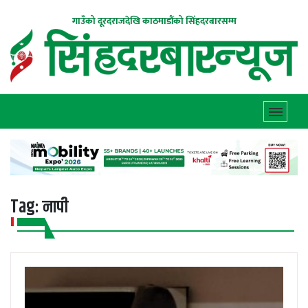
गाउँको दूरदराजदेखि काठमाडौंको सिंहदरबारसम्म
Tag:
नापी