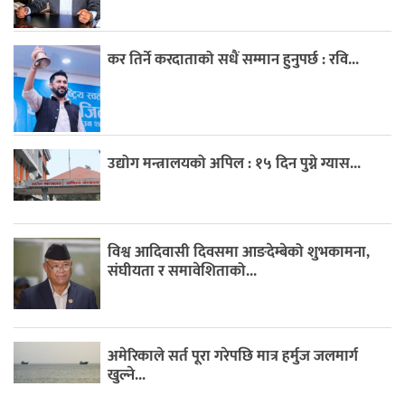
कर तिर्ने करदाताको सधैं सम्मान हुनुपर्छ : रवि...
उद्योग मन्त्रालयको अपिल : १५ दिन पुग्ने ग्यास...
विश्व आदिवासी दिवसमा आङदेम्बेको शुभकामना,
संघीयता र समावेशिताको...
अमेरिकाले सर्त पूरा गरेपछि मात्र हर्मुज जलमार्ग
खुल्ने...