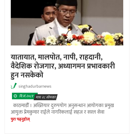
यातायात, मालपोत, नापी, राहदानी,
वैदेशिक रोजगार, अध्यागमन प्रभावकारी
हुन नसकेको
singhadurbarnews
वि.सं.२०८१
माघ २८ सोमवार
काठमाडौँ । अख्तियार दुरुपयोग अनुसन्धान आयोगका प्रमुख
आयुक्त प्रेमकुमार राईले नागरिकलाई सहज र सरल सेवा
पुरा पढ्नुहाेस्