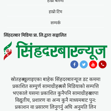
हाम्राे बारेमा
हाम्राे टिम
सम्पर्क
सिंहदरबार मिडिया प्रा. लि.द्वारा सञ्चालित
स्राेतहरु खुलाइएका बाहेक सिंहदरबारन्यूज डट कममा
प्रकाशित सम्पुर्ण सामाग्रीहरु यसै मिडियाकाे सम्पत्ति
भएकाले यसमा प्रकाशित कुनैपनि सामाग्रीहरु छापा
विद्युतीय, प्रशारण वा अन्य कुनै माध्यमबाट पुन:
प्रकाशन वा प्रसारण लिनुगर्नु अघि अनुमति लिन