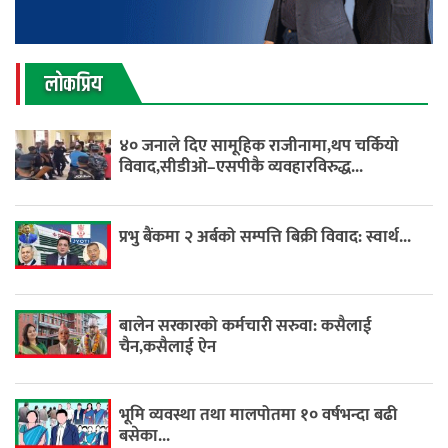
लाेकप्रिय
४० जनाले दिए सामूहिक राजीनामा,थप चर्कियो
विवाद,सीडीओ–एसपीकै व्यवहारविरुद्ध...
प्रभु बैंकमा २ अर्बको सम्पत्ति बिक्री विवाद: स्वार्थ...
बालेन सरकारको कर्मचारी सरुवा: कसैलाई
चैन,कसैलाई ऐन
भूमि व्यवस्था तथा मालपोतमा १० वर्षभन्दा बढी
बसेका...