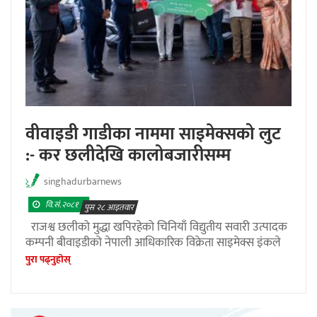
वीवाइडी गाडीका नाममा साइमेक्सको लुट
:- कर छलीदेखि कालोबजारीसम्म
singhadurbarnews
वि.सं.२०८१
पुस २८ आइतवार
राजश्व छलीको मुद्धा खपिरहेको चिनियाँ विद्युतीय सवारी उत्पादक
कम्पनी बीवाइडीको नेपाली आधिकारिक विक्रेता साइमेक्स इंकले
पुरा पढ्नुहाेस्