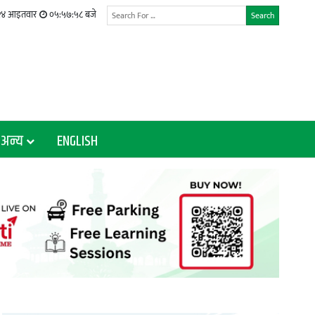
 २४ आइतवार
०५:५७:५९ बजे
Search
अन्य
ENGLISH